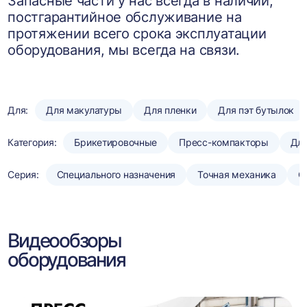
Запасные части у нас всегда в наличии,
постгарантийное обслуживание на
протяжении всего срока эксплуатации
оборудования, мы всегда на связи.
Для:
Для макулатуры
Для пленки
Для пэт бутылок
Категория:
Брикетировочные
Пресс-компакторы
Для
Серия:
Специального назначения
Точная механика
С
Видеообзоры
оборудования