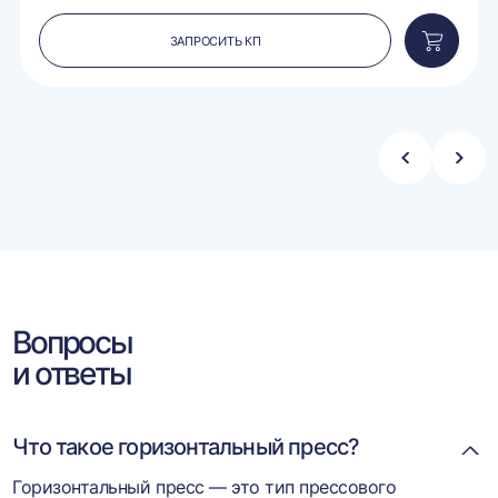
ЗАПРОСИТЬ КП
вить
Добавит
в
ину
корзину
Стрелка
Стре
влево
впра
Вопросы
и ответы
Что такое горизонтальный пресс?
Горизонтальный пресс — это тип прессового