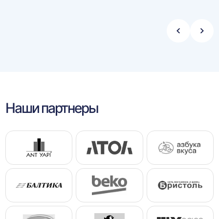
Стрелка
Стре
влево
впра
Наши партнеры