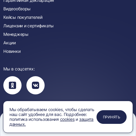
Гарантийная декларация
Видеообзоры
Кейсы покупателей
Лицензии и сертификаты
Менеджеры
Акции
Новинки
Мы в соцсетях:
Вы
Вы
перейдете
перейдете
в
в
группу
группу
Одноклассники
ВКонтакте
Смотрите видео:
Мы обрабатываем cookies, чтобы сделать
наш сайт удобнее для вас. Подробнее:
Вы
ПРИМЕНИТЬ
ЗАКРЫТЬ
ЗАКРЫТЬ
ЗАКРЫТЬ
ПРИНЯТЬ
политика использования
cookies
и
защита
перейдете
данных.
Вы
Вы
Вы
на
перейдете
перейдете
перейдете
Меню
Сравнение
Избранное
Корзина
Поиск
канал
на
на
на
YouTube