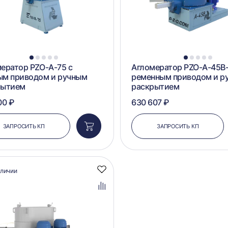
1
2
3
4
5
1
2
3
4
5
ератор PZO-А-75 с
Агломератор PZO-А-45B-
ым приводом и ручным
ременным приводом и р
рытием
раскрытием
00 ₽
630 607 ₽
ЗАПРОСИТЬ КП
ЗАПРОСИТЬ КП
Добавить
в
корзину
аличии
Добавить
в
избранное
Добавить
в
сравнение