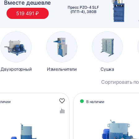
Выгодная пара
Горизонтальный гидравлический пресс
ПЗО М60, ручная обвязка
Двухроторный
Измельчители
Сушка
Сортировать по
алог
аличии
В наличии
Добавить
аров
в
избранное
Добавить
в
сравнение