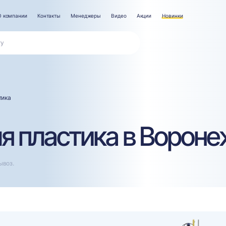
О компании
Контакты
Менеджеры
Видео
Акции
Новинки
тика
я пластика в Ворон
ывоз.