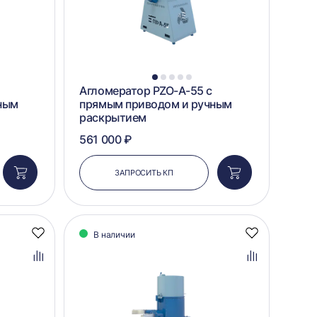
1
2
3
4
5
Агломератор PZO-А-55 с
ным
прямым приводом и ручным
раскрытием
561 000 ₽
ЗАПРОСИТЬ КП
Добавить
Добавить
в
в
корзину
корзину
В наличии
Добавить
Добавить
в
в
избранное
избранное
Добавить
Добавить
в
в
сравнение
сравнение