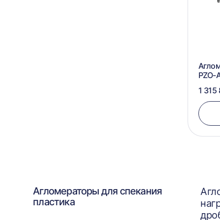
Агло
PZO-
1 315
Агломераторы для спекания
Агл
пластика
наг
дро