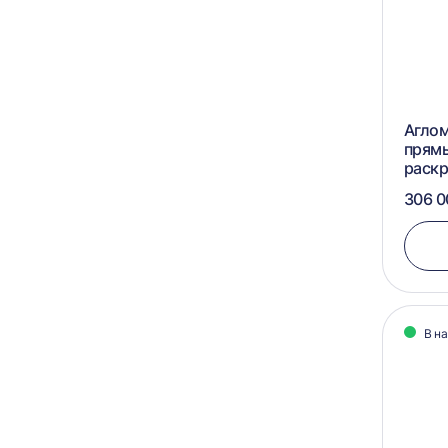
Аглом
прям
раск
306 0
В н