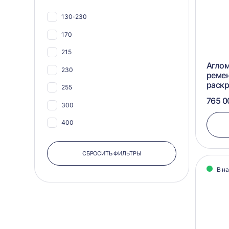
955х800
130-230
960х990
170
965х910
215
830х1600
Аглом
230
реме
830x600
раск
255
765 0
300
400
500
СБРОСИТЬ ФИЛЬТРЫ
В н