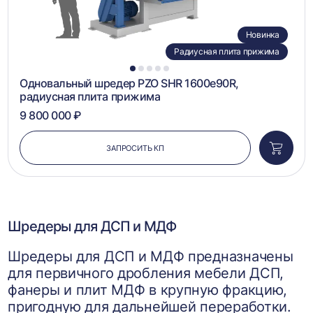
Новинка
Радиусная плита прижима
1
2
3
4
5
Одновальный шредер PZO SHR 1600e90R,
радиусная плита прижима
9 800 000 ₽
ЗАПРОСИТЬ КП
Добави
в
корзин
Шредеры для ДСП и МДФ
Шредеры для ДСП и МДФ предназначены
для первичного дробления мебели ДСП,
фанеры и плит МДФ в крупную фракцию,
пригодную для дальнейшей переработки.