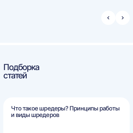
Стрелка
Стре
влево
впра
Подборка
статей
Что такое шредеры? Принципы работы
и виды шредеров