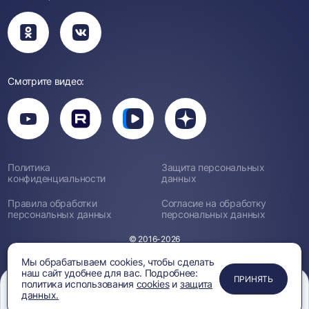
Вы
Вы
перейдете
перейдете
в
в
группу
группу
Одноклассники
ВКонтакте
Смотрите видео:
Вы
перейдете
Вы
Вы
Вы
на
перейдете
перейдете
перейдете
канал
на
на
на
YouTube
канал
канал
канал
Rutube
Вк
Дзен
Политика
Защита персональных
Видео
конфиденциальности
данных
Правила обработки
Согласие на обработку
персональных данных
персональных данных
© 2016-2026
Мы обрабатываем cookies, чтобы сделать
наш сайт удобнее для вас. Подробнее:
ПРИМЕНИТЬ
ЗАКРЫТЬ
ЗАКРЫТЬ
ЗАКРЫТЬ
ПРИНЯТЬ
политика использования
cookies
и
защита
данных.
Меню
Сравнение
Избранное
Корзина
Поиск