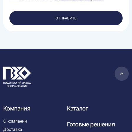
на
обработку
своих
персональных
ОТПРАВИТЬ
данных.
Пере
в
нача
Компания
Каталог
О компании
Готовые решения
Доставка