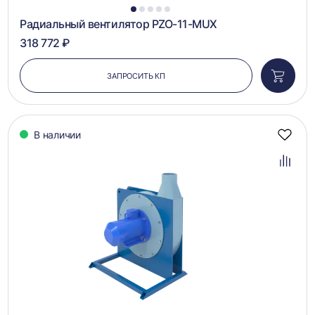
1
2
3
4
5
Радиальный вентилятор PZO-11-MUX
318 772 ₽
ЗАПРОСИТЬ КП
Добави
в
корзин
В наличии
Добав
в
избра
Добав
в
сравн