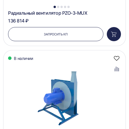
1
2
3
4
5
Радиальный вентилятор PZO-3-MUX
136 814 ₽
ЗАПРОСИТЬ КП
Добави
в
корзин
В наличии
Добав
в
избра
Добав
в
сравн