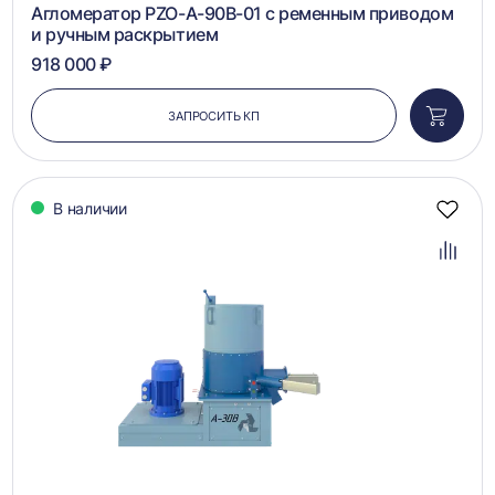
Агломератор PZO-A-90B-01 с ременным приводом
и ручным раскрытием
918 000 ₽
ЗАПРОСИТЬ КП
Добави
в
корзин
В наличии
Добав
в
избра
Добав
в
сравн