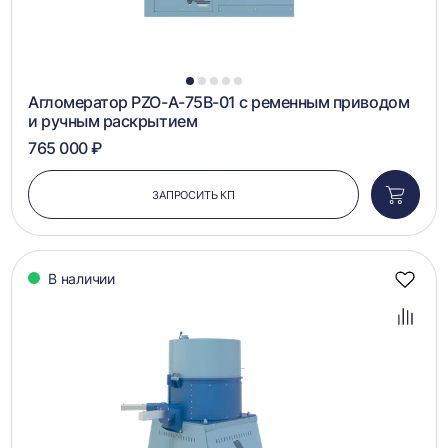
1
2
3
4
5
Агломератор PZO-A-75B-01 с ременным приводом
и ручным раскрытием
765 000 ₽
ЗАПРОСИТЬ КП
Добави
в
корзин
В наличии
Добав
в
избра
Добав
в
сравн