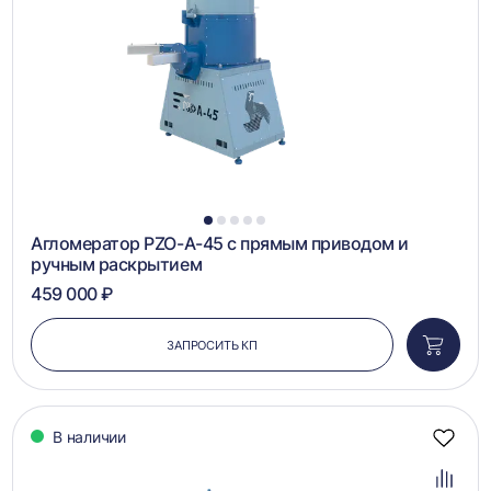
1
2
3
4
5
Агломератор PZO-А-45 с прямым приводом и
ручным раскрытием
459 000 ₽
ЗАПРОСИТЬ КП
Добави
в
корзин
В наличии
Добав
в
избра
Добав