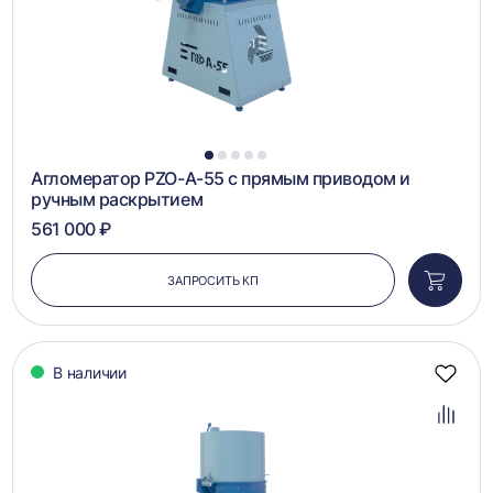
1
2
3
4
5
Агломератор PZO-А-55 с прямым приводом и
ручным раскрытием
561 000 ₽
ЗАПРОСИТЬ КП
Добави
в
корзин
В наличии
Добав
в
избра
Добав
в
сравн