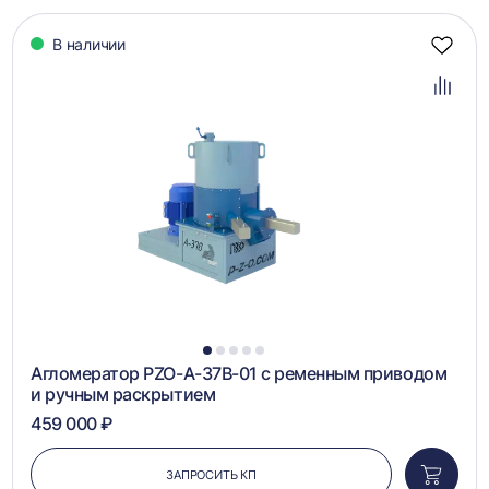
В наличии
Добав
в
избра
Добав
в
сравн
1
2
3
4
5
Агломератор PZO-А-37B-01 с ременным приводом
и ручным раскрытием
459 000 ₽
ЗАПРОСИТЬ КП
Добави