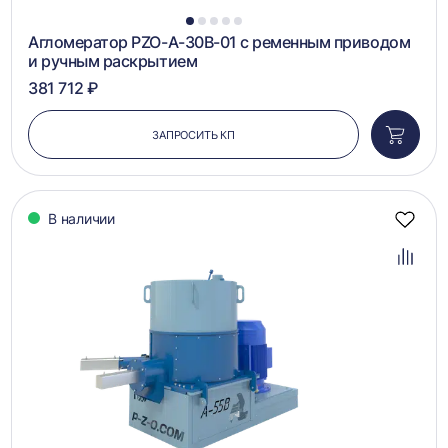
1
2
3
4
5
Агломератор PZO-A-30B-01 с ременным приводом
и ручным раскрытием
381 712 ₽
ЗАПРОСИТЬ КП
Добави
в
корзин
В наличии
Добав
в
избра
Добав
в
сравн