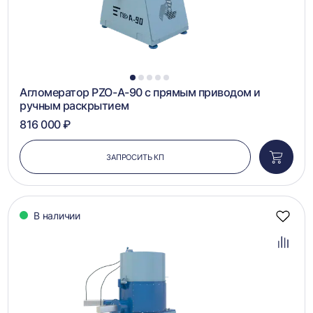
1
2
3
4
5
Агломератор PZO-А-90 с прямым приводом и
ручным раскрытием
816 000 ₽
ЗАПРОСИТЬ КП
Добави
в
корзин
В наличии
Добав
в
избра
Добав
в
сравн