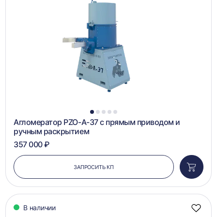
в
сравн
1
2
3
4
5
Агломератор PZO-А-37 с прямым приводом и
ручным раскрытием
357 000 ₽
ЗАПРОСИТЬ КП
Добави
в
корзин
В наличии
Добав