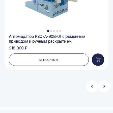
1
2
3
4
5
Агломератор PZO-A-90B-01 с ременным
приводом и ручным раскрытием
918 000 ₽
ЗАПРОСИТЬ КП
вить
Добавит
в
ину
корзину
Стрелка
Стре
влево
впра