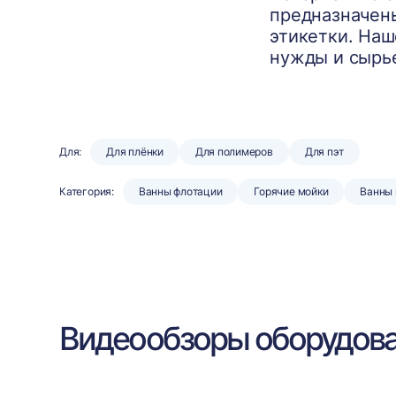
предназначены
этикетки. Наш
нужды и сырье
Для:
Для плёнки
Для полимеров
Для пэт
Категория:
Ванны флотации
Горячие мойки
Ванны
Видеообзоры оборудов