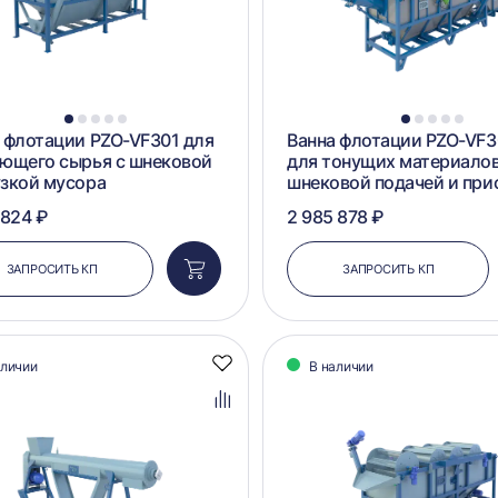
1
2
3
4
5
1
2
3
4
5
 флотации PZO-VF301 для
Ванна флотации PZO-VF
ющего сырья с шнековой
для тонущих материалов
зкой мусора
шнековой подачей и при
 824 ₽
2 985 878 ₽
ЗАПРОСИТЬ КП
ЗАПРОСИТЬ КП
Добавить
в
корзину
аличии
В наличии
Добавить
в
избранное
Добавить
в
сравнение