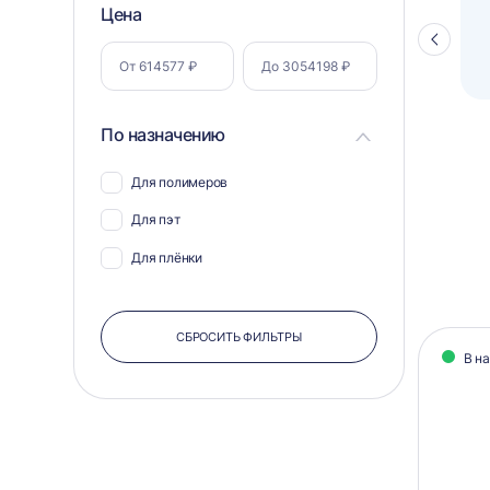
Фильтр
Цена
Полуавтоматический паллетоупаковщик
ПЗО BPW-2000
Стрелка
по
влево
параметрам
По назначению
Для полимеров
Для пэт
Для плёнки
Кат
СБРОСИТЬ ФИЛЬТРЫ
В н
тов