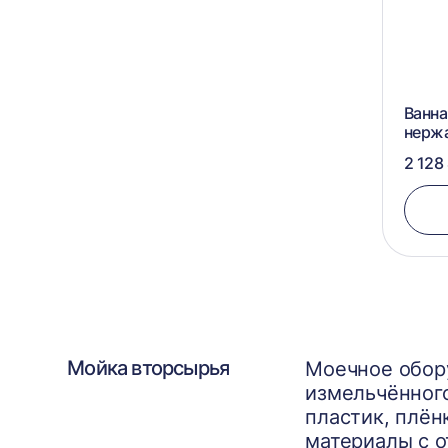
Ванна
нерж
2 128
Мойка вторсырья
Моечное обор
измельчённого
пластик, плён
материалы с 