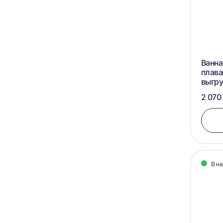
Ванна
плава
выгру
2 070
В н