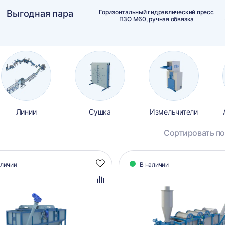
Выгодная пара
Горизонтальный гидравлический пресс
ПЗО М60, ручная обвязка
Линии
Сушка
Измельчители
Сортировать по
алог
аличии
В наличии
Добавить
аров
в
избранное
Добавить
в
сравнение