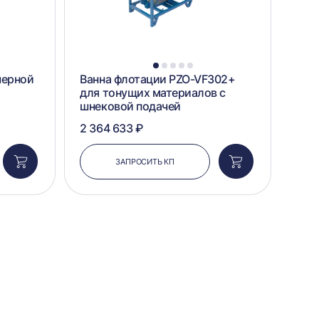
1
2
3
4
5
черной
Ванна флотации PZO-VF302+
для тонущих материалов с
шнековой подачей
2 364 633 ₽
ЗАПРОСИТЬ КП
Добавить
Добавить
в
в
корзину
корзину