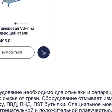
1
2
3
4
5
 шнековая VS-7 из
авеющей стали
 495 ₽
ЗАПРОСИТЬ КП
Добавить
в
корзину
удование необходимо для отмывки и сепарац
 сырья от грязи. Оборудование отмывает и
ку, ПВД, ПНД, ПЭТ бутылки. Специальное мо
отрицательной и положительной плавучестью