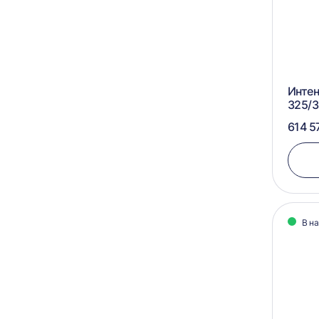
Интен
325/3
614 5
В н