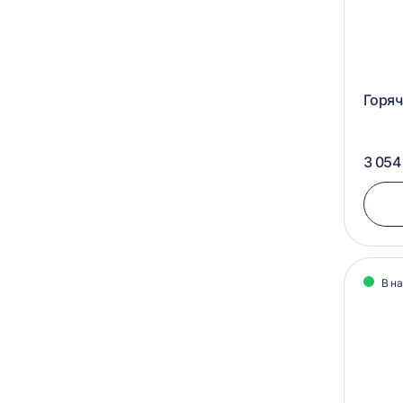
Горяч
3 054
В н