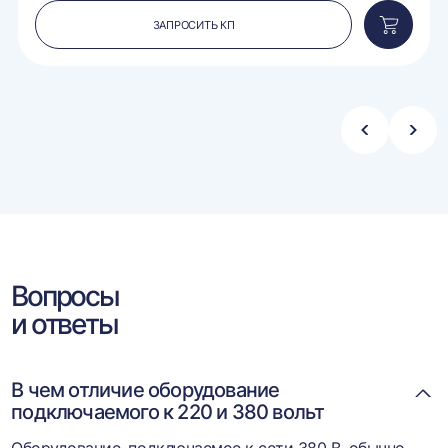
ЗАПРОСИТЬ КП
вить
Добавит
в
ину
корзину
Стрелка
Стре
влево
впра
Вопросы
и ответы
В чем отличие оборудование
подключаемого к 220 и 380 вольт