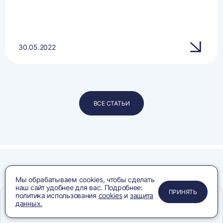
30.05.2022
ВСЕ СТАТЬИ
Мы обрабатываем cookies, чтобы сделать
Лицензии
наш сайт удобнее для вас. Подробнее:
ПРИМЕНИТЬ
ЗАКРЫТЬ
ЗАКРЫТЬ
ЗАКРЫТЬ
ПРИНЯТЬ
политика использования
cookies
и
защита
и сертификаты
данных.
Меню
Сравнение
Избранное
Корзина
Поиск