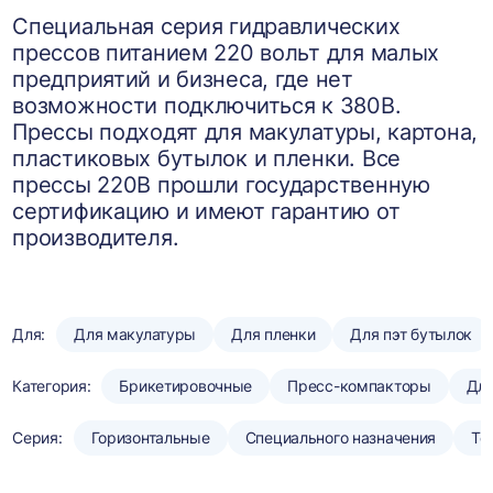
Специальная серия гидравлических
прессов питанием 220 вольт для малых
предприятий и бизнеса, где нет
возможности подключиться к 380В.
Прессы подходят для макулатуры, картона,
пластиковых бутылок и пленки. Все
прессы 220В прошли государственную
сертификацию и имеют гарантию от
производителя.
Для:
Для макулатуры
Для пленки
Для пэт бутылок
Категория:
Брикетировочные
Пресс-компакторы
Для
Серия:
Горизонтальные
Специального назначения
То