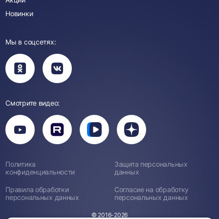
Новинки
Мы в соцсетях:
Вы
Вы
перейдете
перейдете
в
в
группу
группу
Одноклассники
ВКонтакте
Смотрите видео:
Вы
перейдете
Вы
Вы
Вы
на
перейдете
перейдете
перейдете
канал
на
на
на
YouTube
канал
канал
канал
Rutube
Вк
Дзен
Политика
Защита персональных
Видео
конфиденциальности
данных
Правила обработки
Согласие на обработку
персональных данных
персональных данных
© 2016-2026