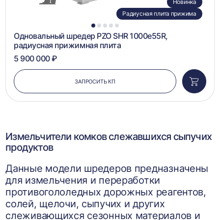
Новинка
Радиусная плита прижима
1
2
3
4
5
Одновальный шредер PZO SHR 1000e55R,
радиусная прижимная плита
5 900 000 ₽
ЗАПРОСИТЬ КП
Добави
в
корзин
Измельчители комков слежавшихся сыпучих
продуктов
Данные модели шредеров предназначены
для измельчения и переработки
противогололедных дорожных реагентов,
солей, щелочи, сыпучих и других
слеживающихся сезонных материалов и