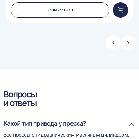
ЗАПРОСИТЬ КП
вить
Добавит
в
ину
корзину
Стрелка
Стре
влево
впра
Вопросы
и ответы
Какой тип привода у пресса?
Все прессы с гидравлическим масляным цилиндром.