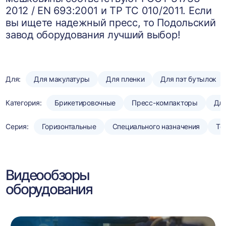
2012 / EN 693:2001 и ТР ТС 010/2011. Если
вы ищете надежный пресс, то Подольский
завод оборудования лучший выбор!
Для:
Для макулатуры
Для пленки
Для пэт бутылок
Категория:
Брикетировочные
Пресс-компакторы
Для
Серия:
Горизонтальные
Специального назначения
То
Видеообзоры
оборудования