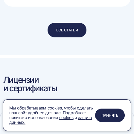
ВСЕ СТАТЬИ
Лицензии
и сертификаты
Мы обрабатываем cookies, чтобы сделать
наш сайт удобнее для вас. Подробнее:
ПРИМЕНИТЬ
ЗАКРЫТЬ
ЗАКРЫТЬ
ЗАКРЫТЬ
ПРИНЯТЬ
политика использования
cookies
и
защита
Конвейеры:
данных.
соответствия требованиям
Меню
Сравнение
Избранное
Корзина
Поиск