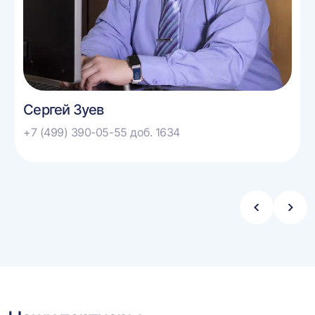
Сергей Зуев
+7 (499) 390-05-55 доб. 1634
Стрелка
Стре
влево
впра