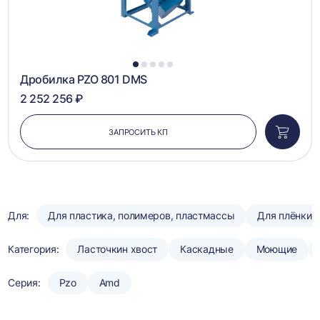
1
2
3
4
5
Дробилка PZO 801 DMS
2 252 256 ₽
ЗАПРОСИТЬ КП
Добави
в
корзин
Для:
Для пластика, полимеров, пластмассы
Для плёнки
Категория:
Ласточкин хвост
Каскадные
Моющие
Серия:
Pzo
Amd