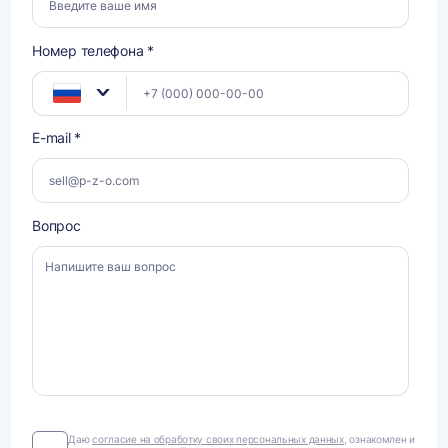
Номер телефона *
E-mail *
Вопрос
Даю
Даю
согласие на обработку своих персональных данных
, ознакомлен и