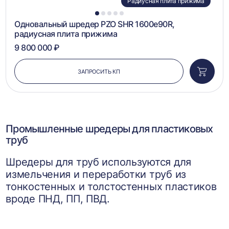
Радиусная плита прижима
1
2
3
4
5
Одновальный шредер PZO SHR 1600e90R,
радиусная плита прижима
9 800 000 ₽
ЗАПРОСИТЬ КП
Добави
в
корзин
Промышленные шредеры для пластиковых
труб
Шредеры для труб используются для
измельчения и переработки труб из
тонкостенных и толстостенных пластиков
вроде ПНД, ПП, ПВД.