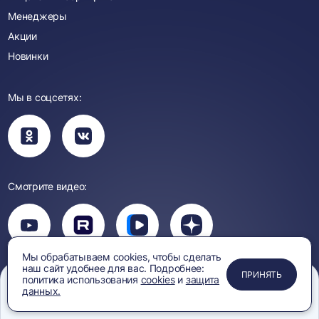
Менеджеры
Акции
Новинки
Мы в соцсетях:
Вы
Вы
перейдете
перейдете
в
в
группу
группу
Одноклассники
ВКонтакте
Смотрите видео:
Вы
перейдете
Вы
Вы
Вы
на
перейдете
перейдете
перейдете
канал
на
на
на
YouTube
Мы обрабатываем cookies, чтобы сделать
канал
канал
канал
наш сайт удобнее для вас. Подробнее:
ПРИМЕНИТЬ
ЗАКРЫТЬ
ЗАКРЫТЬ
ЗАКРЫТЬ
Rutube
Вк
Дзен
ПРИНЯТЬ
Политика
Защита персональных
политика использования
cookies
и
защита
Видео
конфиденциальности
данных
данных.
Меню
Сравнение
Избранное
Корзина
Поиск
Правила обработки
Согласие на обработку