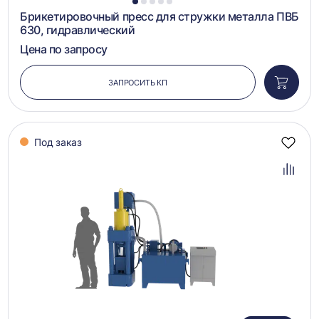
1
2
3
4
5
Брикетировочный пресс для стружки металла ПВБ
630, гидравлический
Цена по запросу
ЗАПРОСИТЬ КП
Добави
в
корзин
Под заказ
Добав
в
избра
Добав
в
сравн