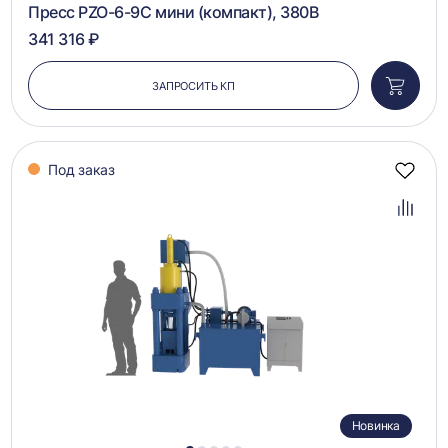
Пресс PZO-6-9С мини (компакт), 380В
341 316 ₽
ЗАПРОСИТЬ КП
Добави
в
корзин
Под заказ
Добав
в
избра
Добав
в
сравн
Новинка