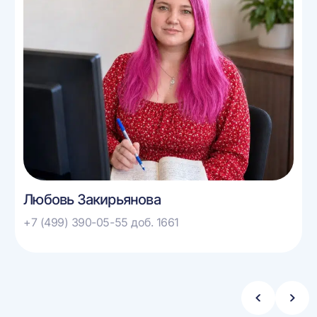
Любовь Закирьянова
+7 (499) 390-05-55 доб. 1661
Стрелка
Стре
влево
впра