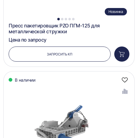
Новинка
1
2
3
4
5
Пресс пакетировщик PZO ПГМ-125 для
металлической стружки
Цена по запросу
ЗАПРОСИТЬ КП
Добави
в
корзин
В наличии
Добав
в
избра
Добав
в
сравн