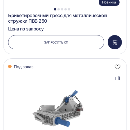
Новинка
1
2
3
4
5
Брикетировочный пресс для металлической
стружки ПВБ 250
Цена по запросу
ЗАПРОСИТЬ КП
Добави
в
корзин
Под заказ
Добав
в
избра
Добав
в
сравн