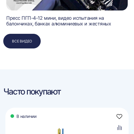
Пресс ПГП-4-12 мини, видео испытания на
балончиках, банках алюминиевых и жестяных
ВСЕ ВИДЕО
Часто покупают
В наличии
авить
Добави
в
ранное
избран
авить
Добави