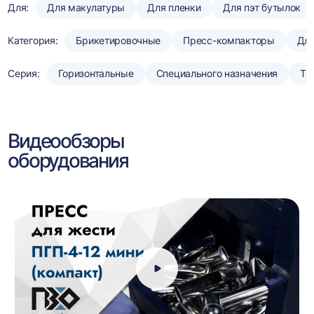
Для:
Для макулатуры
Для пленки
Для пэт бутылок
Категория:
Брикетировочные
Пресс-компакторы
Для
Серия:
Горизонтальные
Специального назначения
То
Видеообзоры
оборудования