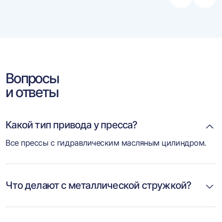
влево
впра
Вопросы
и ответы
Какой тип привода у пресса?
Все прессы с гидравлическим масляным цилиндром.
Что делают с металлической стружкой?