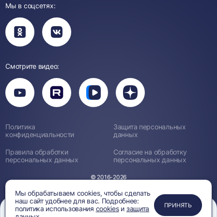
Мы в соцсетях:
Вы
Вы
перейдете
перейдете
в
в
группу
группу
Одноклассники
ВКонтакте
Смотрите видео:
Вы
перейдете
Вы
Вы
Вы
на
перейдете
перейдете
перейдете
канал
на
на
на
YouTube
канал
канал
канал
Rutube
Вк
Дзен
Политика
Защита персональных
Видео
конфиденциальности
данных
Правила обработки
Согласие на обработку
персональных данных
персональных данных
© 2016-2026
Мы обрабатываем cookies, чтобы сделать
наш сайт удобнее для вас. Подробнее:
ПРИМЕНИТЬ
ЗАКРЫТЬ
ЗАКРЫТЬ
ЗАКРЫТЬ
ПРИНЯТЬ
политика использования
cookies
и
защита
данных.