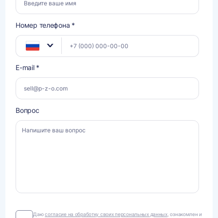
Номер телефона *
E-mail *
Вопрос
Даю
Даю
согласие на обработку своих персональных данных
, ознакомлен и