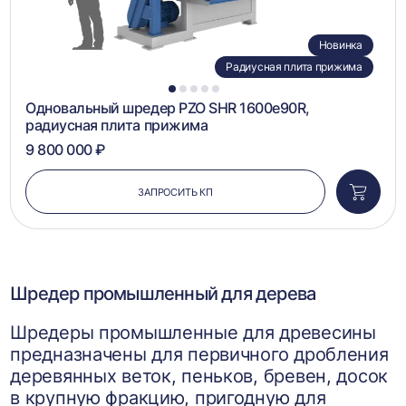
Новинка
Радиусная плита прижима
1
2
3
4
5
Одновальный шредер PZO SHR 1600e90R,
радиусная плита прижима
9 800 000 ₽
ЗАПРОСИТЬ КП
Добави
в
корзин
Шредер промышленный для дерева
Шредеры промышленные для древесины
предназначены для первичного дробления
деревянных веток, пеньков, бревен, досок
в крупную фракцию, пригодную для