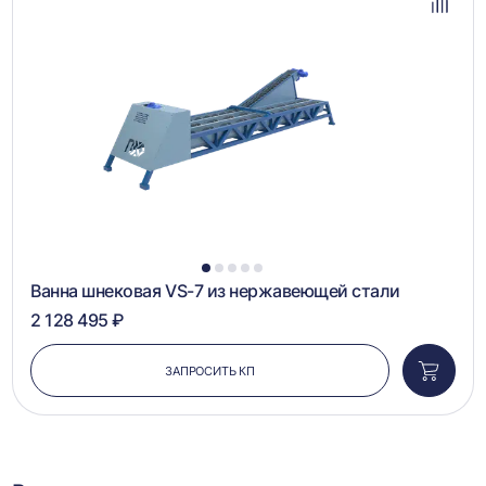
избра
Добав
в
сравн
1
2
3
4
5
Ванна шнековая VS-7 из нержавеющей стали
2 128 495 ₽
ЗАПРОСИТЬ КП
Добави
в
корзин