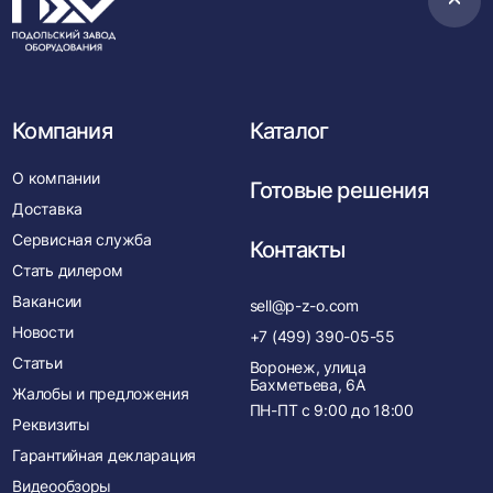
Пере
в
нача
Компания
Каталог
О компании
Готовые решения
Доставка
Сервисная служба
Контакты
Стать дилером
Вакансии
sell@p-z-o.com
Новости
+7 (499) 390-05-55
Статьи
Воронеж, улица
Бахметьева, 6А
Жалобы и предложения
ПН-ПТ с
9:00
до
18:00
Реквизиты
Гарантийная декларация
Видеообзоры