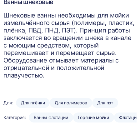
Ванны шнековые
Шнековые ванны необходимы для мойки
измельчённого сырья (полимеры, пластик,
плёнка, ПВД, ПНД, ПЭТ). Принцип работы
заключается во вращении шнека в канале
с моющим средством, который
перемешивает и перемещает сырье.
Оборудование отмывает материалы с
отрицательной и положительной
плавучестью.
Для:
Для плёнки
Для полимеров
Для пэт
Категория:
Ванны флотации
Горячие мойки
Флотацио