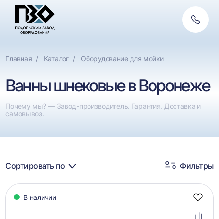
Обратн
Фильтры
связь
По назначению
Сбросить
Главная
Каталог
Оборудование для мойки
Мойки для полимеров
Ванны шнековые в Воронеже
Мойки для ПЭТ
Почему мы? — Завод-производитель. Гарантия. Доставка и
Мойки для плёнки
самовывоз.
Сортировать по
Фильтры
Каталог
В наличии
товаров
Добав
в
избра
Добав