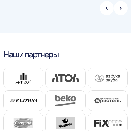
Стрелка
Стре
влево
впра
Наши партнеры