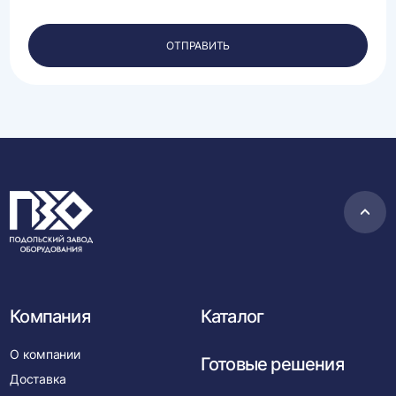
обработку
своих
персональных
ОТПРАВИТЬ
данных.
Пере
в
нача
Компания
Каталог
О компании
Готовые решения
Доставка