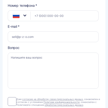
Номер телефона *
E-mail *
Вопрос
Даю
Даю
согласие на обработку своих персональных данных
, ознакомлен и
согласен с условиями
Политики конфиденциальности
, ознакомлен с
согласие
Политикой в отношении
обработки персональных данных
.
на