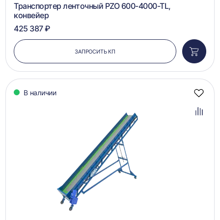
Транспортер ленточный PZO 600-4000-TL,
конвейер
425 387 ₽
ЗАПРОСИТЬ КП
Добави
в
корзин
В наличии
Добав
в
избра
Добав
в
сравн