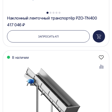
1
2
3
4
5
Наклонный ленточный транспортёр PZO-TN400
417 046 ₽
ЗАПРОСИТЬ КП
Добави
в
корзин
В наличии
Добав
в
избра
Добав
в
сравн