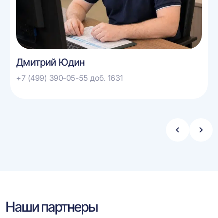
Дмитрий Юдин
+7 (499) 390-05-55 доб. 1631
Стрелка
Стре
влево
впра
Наши партнеры