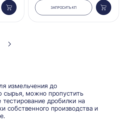
ЗАПРОСИТЬ КП
Добавить
Добавить
в
в
корзину
корзину
Следующая
страница
ля измельчения до
о сырья, можно пропустить
е тестирование дробилки на
ки собственного производства и
е.