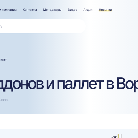
О компании
Контакты
Менеджеры
Видео
Акции
Новинки
ллет
ддонов и паллет в В
ывоз.