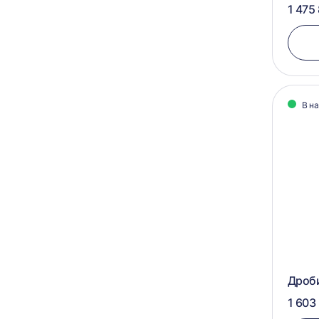
1 475
В н
Дроб
1 603