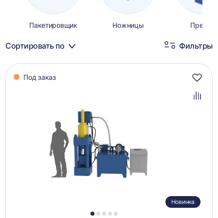
Пакетировщик
Ножницы
Прессы
Сортировать по
Фильтры
Каталог
Под заказ
товаров
Добав
в
избра
Добав
в
сравн
Новинка
1
2
3
4
5