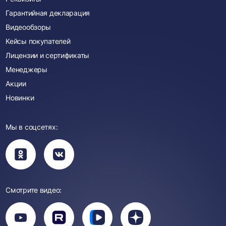
Гарантийная декларация
Видеообзоры
Кейсы покупателей
Лицензии и сертификаты
Менеджеры
Акции
Новинки
Мы в соцсетях:
Вы
Вы
перейдете
перейдете
в
в
группу
группу
Одноклассники
ВКонтакте
Смотрите видео:
Вы
перейдете
Вы
Вы
Вы
на