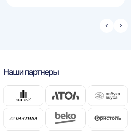
Стрелка
Стре
влево
впра
Наши партнеры