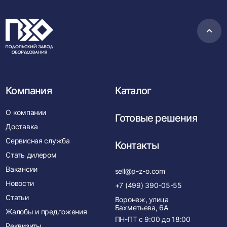
Пере
в
нача
Компания
Каталог
О компании
Готовые решения
Доставка
Сервисная служба
Контакты
Стать дилером
Вакансии
sell@p-z-o.com
Новости
+7 (499) 390-05-55
Статьи
Воронеж, улица
Бахметьева, 6А
Жалобы и предложения
ПН-ПТ с
9:00
до
18:00
Реквизиты