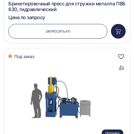
Брикетировочный пресс для стружки металла ПВБ
630, гидравлический
Цена по запросу
ЗАПРОСИТЬ КП
Добави
в
корзин
Под заказ
Добав
в
избра
Добав
в
сравн
Новинка