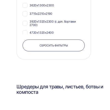
3620х1300х2300
3715х2210х2190
3920х1320х2300 (с доп. бортами
2700)
4720х1320х2400
СБРОСИТЬ ФИЛЬТРЫ
Шредеры для травы, листьев, ботвы и
компоста