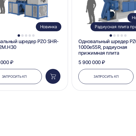
Н
Новинка
Радиусная плита п
1
2
3
4
5
1
2
3
4
5
альный шредер PZO SHR-
Одновальный шредер PZ
2M.H30
1000e55R, радиусная
прижимная плита
 000 ₽
5 900 000 ₽
ЗАПРОСИТЬ КП
ЗАПРОСИТЬ КП
Добавить
в
корзину