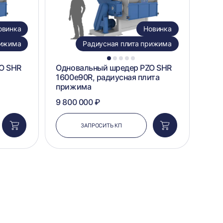
овинка
Новинка
рижима
Радиусная плита прижима
1
2
3
4
5
O SHR
Одновальный шредер PZO SHR
1600e90R, радиусная плита
прижима
9 800 000 ₽
ЗАПРОСИТЬ КП
Добавить
Добавить
в
в
корзину
корзину