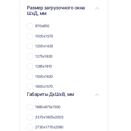
Размер загрузочного окна
ШхД, мм
970х850
1000х1570
1200х1420
1275х1630
1285х1810
1500х1620
1600х1570
Габариты ДхШхВ, мм
2000х1840
2365х1300
1660х975х1500
2370х1605х2005
2730х1770х2090