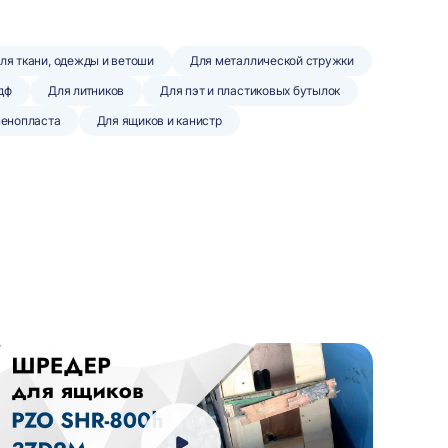
ля ткани, одежды и ветоши
Для металлической стружки
дф
Для литников
Для пэт и пластиковых бутылок
пенопласта
Для ящиков и канистр