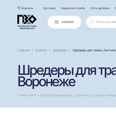
Воронеж
Доставка
Сервисная служба
Стать дилером
КАТАЛОГ
Главная
Каталог
Шредеры
Шредеры для травы, листьев,
Шредеры для трав
Воронеже
Почему мы? — Завод-производитель. Гарантия. Доставка и самов