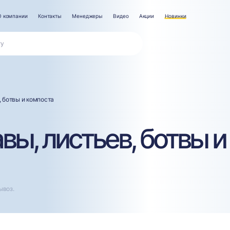
О компании
Контакты
Менеджеры
Видео
Акции
Новинки
 ботвы и компоста
ы, листьев, ботвы и
ывоз.