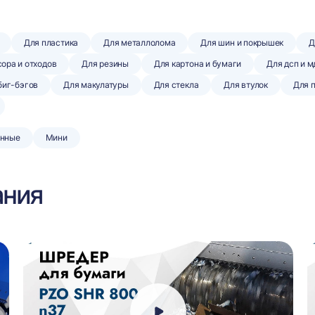
Для пластика
Для металлолома
Для шин и покрышек
Д
ора и отходов
Для резины
Для картона и бумаги
Для дсп и м
биг-бэгов
Для макулатуры
Для стекла
Для втулок
Для 
нные
Мини
ания