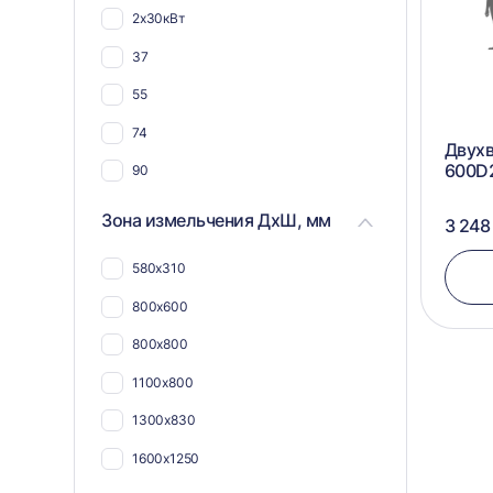
2х30кВт
37
55
74
Двухв
600D
90
90 (2х45)
Зона измельчения ДхШ, мм
3 248
580х310
800х600
800х800
1100х800
1300х830
1600х1250