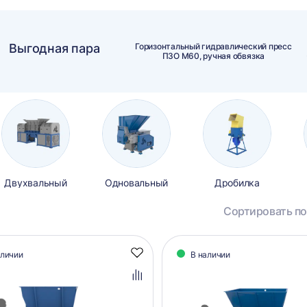
Выгодная пара
Горизонтальный гидравлический пресс
ПЗО М60, ручная обвязка
Двухвальный
Одновальный
Дробилка
Сортировать по
алог
аличии
В наличии
Добавить
аров
в
избранное
Добавить
в
сравнение