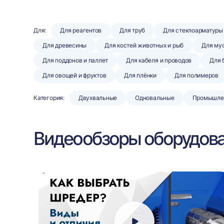
Для:
Для реагентов
Для труб
Для стеклоарматуры
Для древесины
Для костей животных и рыб
Для мус
Для поддонов и паллет
Для кабеля и проводов
Для 
Для овощей и фруктов
Для плёнки
Для полимеров
Категория:
Двухвальные
Одновальные
Промышле
Видеообзоры оборудов