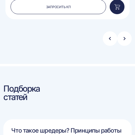
ЗАПРОСИТЬ КП
вить
Добавит
в
ину
корзину
Стрелка
Стре
влево
впра
Подборка
статей
Что такое шредеры? Принципы работы