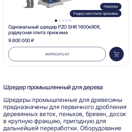
Новинка
Радиусная плита прижима
1
2
3
4
5
Одновальный шредер PZO SHR 1600e90R,
радиусная плита прижима
9 800 000 ₽
ЗАПРОСИТЬ КП
Добави
в
корзин
Шредер промышленный для дерева
Шредеры промышленные для древесины
предназначены для первичного дробления
деревянных веток, пеньков, бревен, досок
в крупную фракцию, пригодную для
дальнейшей переработки. Оборудование