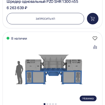
Шредер одновальный PZO SHR 1300 n55
6 263 639 ₽
ЗАПРОСИТЬ КП
Добави
в
корзин
В наличии
Добав
в
избра
Добав
в
сравн
Новинка