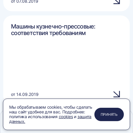
от 07.08.2019
Машины кузнечно-прессовые:
соответствия требованиям
от 14.09.2019
Мы обрабатываем cookies, чтобы сделать
наш сайт удобнее для вас. Подробнее:
ПРИМЕНИТЬ
ЗАКРЫТЬ
ЗАКРЫТЬ
ЗАКРЫТЬ
ПРИНЯТЬ
политика использования
cookies
и
защита
Оборудование:
данных.
соответствия требованиям
Меню
Сравнение
Избранное
Корзина
Поиск