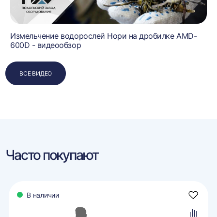
Измельчение водорослей Нори на дробилке AMD-
600D - видеообзор
ВСЕ ВИДЕО
Часто покупают
В наличии
авить
Добави
в
ранное
избран
авить
Добави