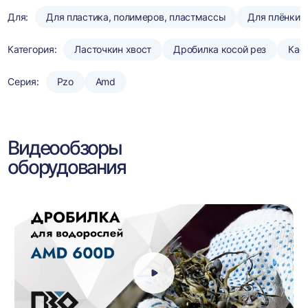
Для:
Для пластика, полимеров, пластмассы
Для плёнки
Категория:
Ласточкин хвост
Дробилка косой рез
Кас
Серия:
Pzo
Amd
Видеообзоры
оборудования