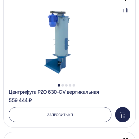
Добав
в
избра
Добав
в
сравн
1
2
3
4
5
Центрифуга PZO 630-CV вертикальная
559 444 ₽
ЗАПРОСИТЬ КП
Добави
в
корзин