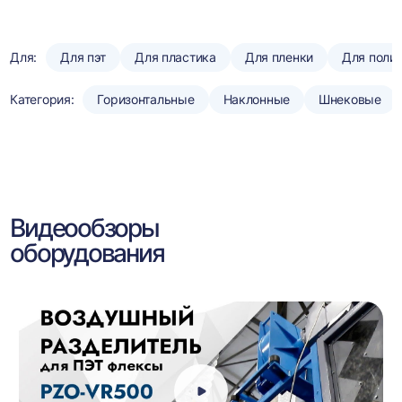
Для:
Для пэт
Для пластика
Для пленки
Для поли
Категория:
Горизонтальные
Наклонные
Шнековые
Видеообзоры
оборудования