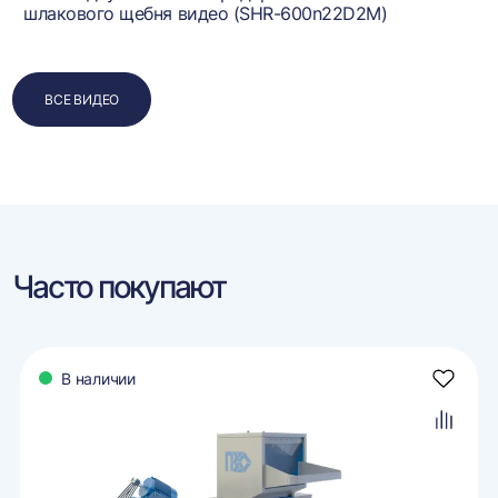
шлакового щебня видео (SHR-600n22D2M)
ВСЕ ВИДЕО
Часто покупают
В наличии
авить
Добави
в
ранное
избран
авить
Добави
в
внение
сравне