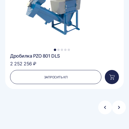
1
2
3
4
5
Дробилка PZO 801 DLS
2 252 256 ₽
ЗАПРОСИТЬ КП
вить
Добавит
в
ину
корзину
Стрелка
Стре
влево
впра