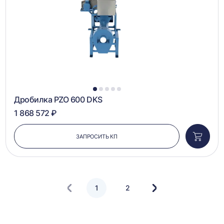
1
2
3
4
5
Дробилка PZO 600 DKS
1 868 572 ₽
ЗАПРОСИТЬ КП
Добави
в
корзин
1
2
Следующая
страница