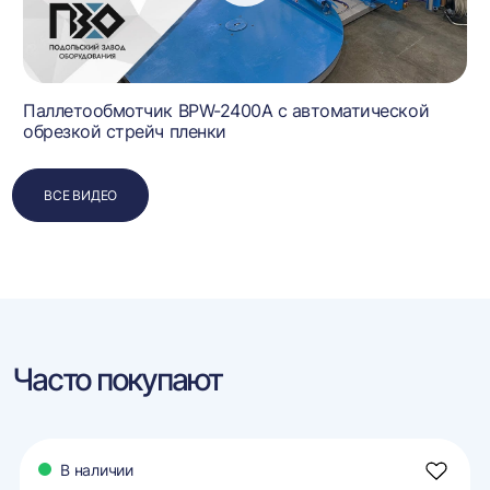
Паллетообмотчик BPW-2400A с автоматической
обрезкой стрейч пленки
ВСЕ ВИДЕО
Часто покупают
В наличии
авить
Добави