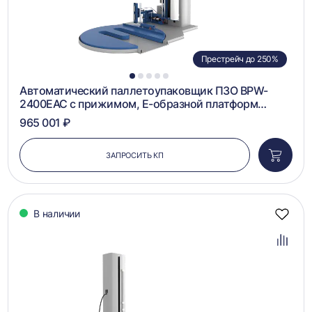
Престрейч до 250%
1
2
3
4
5
Автоматический паллетоупаковщик ПЗО BPW-
2400ЕАС с прижимом, Е-образной платформ…
965 001 ₽
ЗАПРОСИТЬ КП
Добави
в
корзин
В наличии
Добав
в
избра
Добав
в
сравн