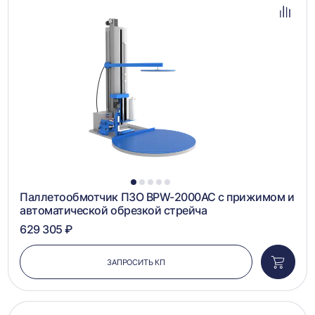
в
избра
Добав
в
сравн
1
2
3
4
5
Паллетообмотчик ПЗО BPW-2000AC с прижимом и
автоматической обрезкой стрейча
629 305 ₽
ЗАПРОСИТЬ КП
Добави
в
корзин