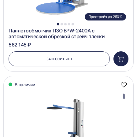
Престрейч до 250%
1
2
3
4
5
Паллетообмотчик ПЗО BPW-2400A с
автоматической обрезкой стрейч пленки
562 145 ₽
ЗАПРОСИТЬ КП
Добави
в
корзин
В наличии
Добав
в
избра
Добав
в
сравн