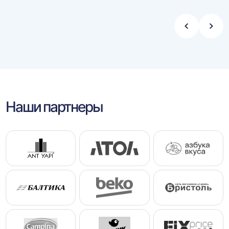
Стрелка
Стре
влево
впра
Наши партнеры