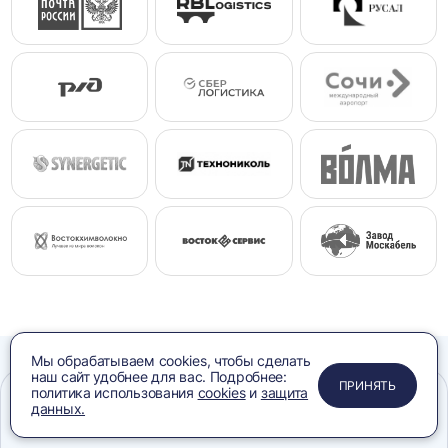
Мы обрабатываем cookies, чтобы сделать
наш сайт удобнее для вас. Подробнее:
ПРИМЕНИТЬ
ЗАКРЫТЬ
ЗАКРЫТЬ
ЗАКРЫТЬ
ПРИНЯТЬ
политика использования
cookies
и
защита
Остались
данных.
Меню
Сравнение
Избранное
Корзина
Поиск
вопросы?