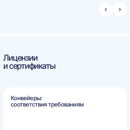
Стрелка
Стре
влево
впра
Лицензии
и сертификаты
Конвейеры:
соответствия требованиям