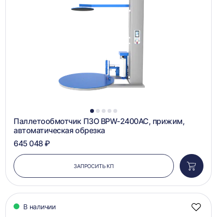
в
сравн
1
2
3
4
5
Паллетообмотчик ПЗО BPW-2400AC, прижим,
автоматическая обрезка
645 048 ₽
ЗАПРОСИТЬ КП
Добави
в
корзин
В наличии
Добав