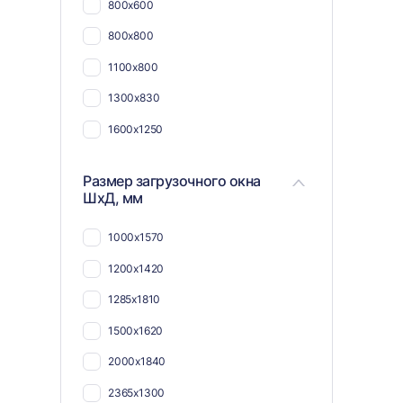
800х600
800х800
1100х800
1300х830
1600х1250
Размер загрузочного окна
ШхД, мм
1000х1570
1200х1420
1285х1810
1500х1620
2000х1840
2365х1300