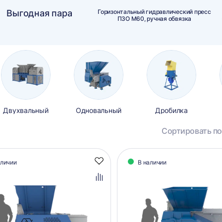
Выгодная пара
Горизонтальный гидравлический пресс
ПЗО М60, ручная обвязка
Двухвальный
Одновальный
Дробилка
Сортировать по
алог
аличии
В наличии
Добавить
аров
в
избранное
Добавить
в
сравнение