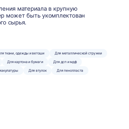
ления материала в крупную
ер может быть укомплектован
го сырья.
ля ткани, одежды и ветоши
Для металлической стружки
Для картона и бумаги
Для дсп и мдф
макулатуры
Для втулок
Для пенопласта