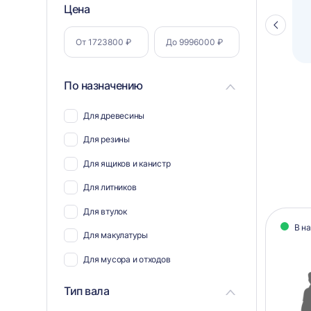
Фильтр
Цена
Полуавтоматический паллетоупаковщик
ПЗО BPW-2000
Стрелка
по
влево
параметрам
По назначению
Для древесины
Для резины
Для ящиков и канистр
Для литников
Кат
Для втулок
В н
тов
Для макулатуры
Для мусора и отходов
Для металлической стружки
Тип вала
Для плёнки