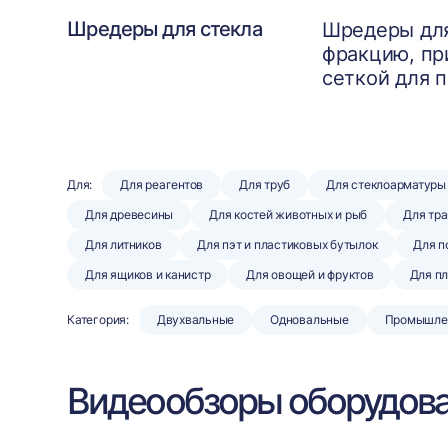
Шредеры для стекла
Шредеры для
фракцию, пр
сеткой для 
Для:
Для реагентов
Для труб
Для стеклоарматуры
Для древесины
Для костей животных и рыб
Для тра
Для литников
Для пэт и пластиковых бутылок
Для п
Для ящиков и канистр
Для овощей и фруктов
Для п
Категория:
Двухвальные
Одновальные
Промышле
Видеообзоры оборудов