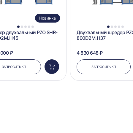
Новинка
1
2
3
4
5
1
2
3
4
5
р двухвальный PZO SHR-
Двухвальный шредер PZ
D2M.H45
800D2M.H37
 000 ₽
4 830 648 ₽
ЗАПРОСИТЬ КП
ЗАПРОСИТЬ КП
Добавить
в
корзину