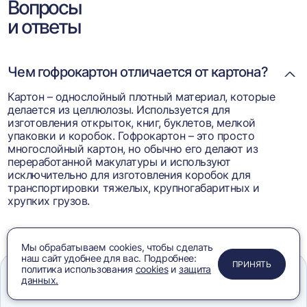
Вопросы
и ответы
Чем гофрокартон отличается от картона?
Картон – однослойный плотный материал, которые
делается из целлюлозы. Используется для
изготовления открыток, книг, буклетов, мелкой
упаковки и коробок. Гофрокартон – это просто
многослойный картон, но обычно его делают из
переработанной макулатуры и используют
исключительно для изготовления коробок для
транспортировки тяжелых, крупногабаритных и
хрупких грузов.
Мы обрабатываем cookies, чтобы сделать
Что такое гофрокартон?
наш сайт удобнее для вас. Подробнее:
ПРИМЕНИТЬ
ЗАКРЫТЬ
ЗАКРЫТЬ
ЗАКРЫТЬ
ПРИНЯТЬ
политика использования
cookies
и
защита
данных.
Меню
Сравнение
Избранное
Корзина
Поиск