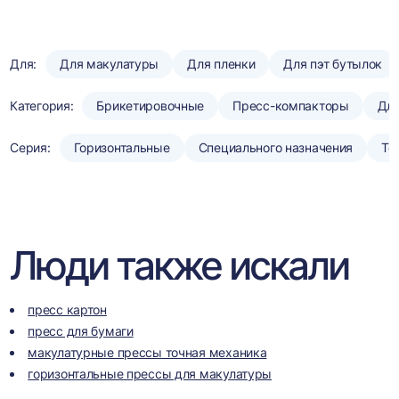
Для:
Для макулатуры
Для пленки
Для пэт бутылок
Категория:
Брикетировочные
Пресс-компакторы
Для
Серия:
Горизонтальные
Специального назначения
То
Люди также искали
пресс картон
пресс для бумаги
макулатурные прессы точная механика
горизонтальные прессы для макулатуры