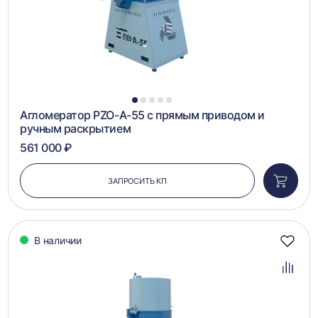
1
2
3
4
5
Агломератор PZO-А-55 с прямым приводом и
ручным раскрытием
561 000 ₽
ЗАПРОСИТЬ КП
Добави
в
корзин
В наличии
Добав
в
избра
Добав
в
сравн