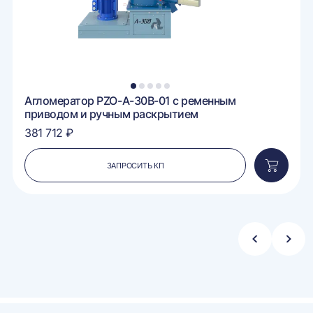
1
2
3
4
5
Агломератор PZO-A-30B-01 с ременным
приводом и ручным раскрытием
381 712 ₽
ЗАПРОСИТЬ КП
вить
Добавит
в
ину
корзину
Стрелка
Стре
влево
впра