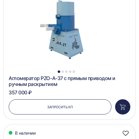
в
сравн
1
2
3
4
5
Агломератор PZO-А-37 с прямым приводом и
ручным раскрытием
357 000 ₽
ЗАПРОСИТЬ КП
Добави
в
корзин
В наличии
Добав