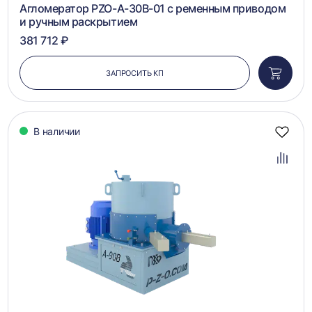
Агломератор PZO-A-30B-01 с ременным приводом
и ручным раскрытием
381 712 ₽
ЗАПРОСИТЬ КП
Добави
в
корзин
В наличии
Добав
в
избра
Добав
в
сравн