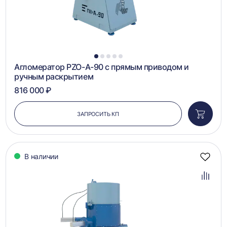
1
2
3
4
5
Агломератор PZO-А-90 с прямым приводом и
ручным раскрытием
816 000 ₽
ЗАПРОСИТЬ КП
Добави
в
корзин
В наличии
Добав
в
избра
Добав
в
сравн