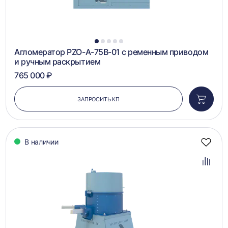
1
2
3
4
5
Агломератор PZO-A-75B-01 с ременным приводом
и ручным раскрытием
765 000 ₽
ЗАПРОСИТЬ КП
Добави
в
корзин
В наличии
Добав
в
избра
Добав
в
сравн