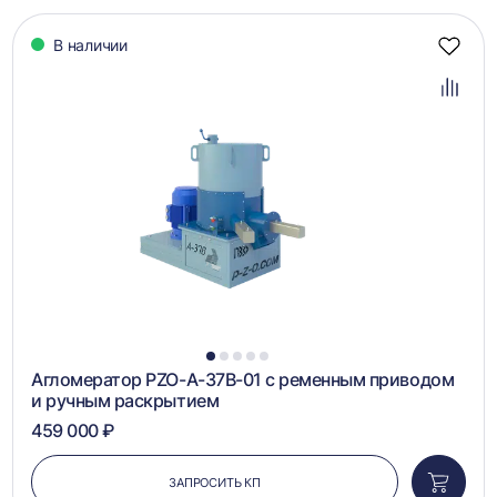
В наличии
Добав
в
избра
Добав
в
сравн
1
2
3
4
5
Агломератор PZO-А-37B-01 с ременным приводом
и ручным раскрытием
459 000 ₽
ЗАПРОСИТЬ КП
Добави