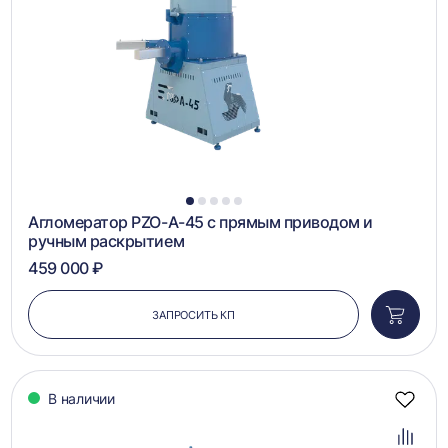
1
2
3
4
5
Агломератор PZO-А-45 с прямым приводом и
ручным раскрытием
459 000 ₽
ЗАПРОСИТЬ КП
Добави
в
корзин
В наличии
Добав
в
избра
Добав