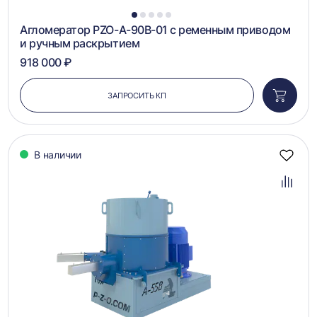
1
2
3
4
5
Агломератор PZO-A-90B-01 с ременным приводом
и ручным раскрытием
918 000 ₽
ЗАПРОСИТЬ КП
Добави
в
корзин
В наличии
Добав
в
избра
Добав
в
сравн