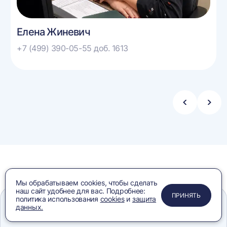
Елена Жиневич
+7 (499) 390-05-55 доб. 1613
Стрелка
Стре
влево
впра
Наши партнеры
Мы обрабатываем cookies, чтобы сделать
наш сайт удобнее для вас. Подробнее:
ПРИМЕНИТЬ
ЗАКРЫТЬ
ЗАКРЫТЬ
ЗАКРЫТЬ
ПРИНЯТЬ
политика использования
cookies
и
защита
данных.
Меню
Сравнение
Избранное
Корзина
Поиск