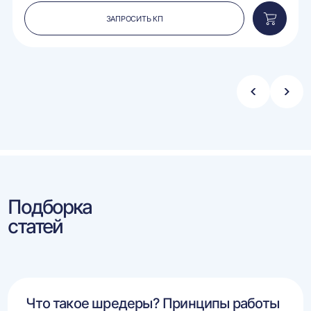
ЗАПРОСИТЬ КП
вить
Добавит
в
ину
корзину
Стрелка
Стре
влево
впра
Подборка
статей
Что такое шредеры? Принципы работы