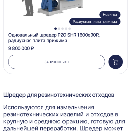
Новинка
Радиусная плита прижима
1
2
3
4
5
Одновальный шредер PZO SHR 1600e90R,
радиусная плита прижима
9 800 000 ₽
ЗАПРОСИТЬ КП
Добави
в
корзин
Шредер для резинотехнических отходов
Используются для измельчения
резинотехнических изделий и отходов в
крупную и среднюю фракцию, готовую для
дальнейшей переработки. Шредер может