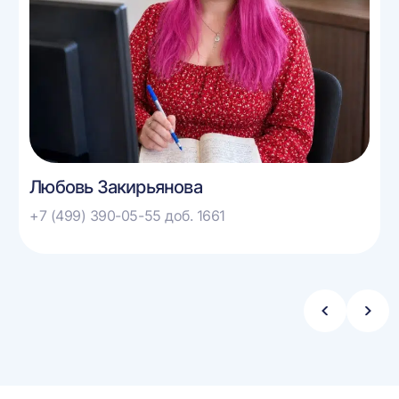
Любовь Закирьянова
+7 (499) 390-05-55 доб. 1661
Стрелка
Стре
влево
впра