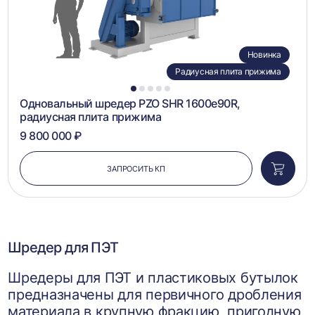
Новинка
Радиусная плита прижима
1
2
3
4
5
Одновальный шредер PZO SHR 1600e90R,
радиусная плита прижима
9 800 000 ₽
ЗАПРОСИТЬ КП
Добави
в
корзин
Шредер для ПЭТ
Шредеры для ПЭТ и пластиковых бутылок
предназначены для первичного дробления
материала в крупную фракцию, пригодную