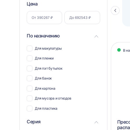
Фильтр
Цена
Полуавтоматический паллетоупаковщик
ПЗО BPW-2000
Стрелка
по
влево
параметрам
По назначению
Кат
Для макулатуры
В н
тов
Для пленки
Для пэт бутылок
Для банок
Для картона
Для мусора и отходов
Для пластика
Для полиэтилена
Серия
Прес
расп
Для ветоши