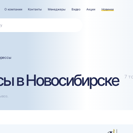
О компании
Контакты
Менеджеры
Видео
Акции
Новинки
прессы
ы в Новосибирске
7 т
ывоз.