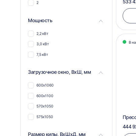
533 4
2
Для шерсти
Для текстиля
Мощность
2,2 кВт
В н
3,0 кВт
7,5 кВт
Загрузочное окно, ВхШ, мм
600х1060
600х1100
570х1050
Пресс
575х1050
444 9
Размер кипы, ВхШхД, мм