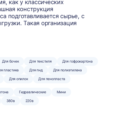
мя, как у классических
пашная конструкция
са подготавливается сырье, с
грузки. Такая организация
Для бочек
Для текстиля
Для гофрокартона
я пластика
Для пнд
Для полиэтилена
Для опилок
Для пенопласта
ртона
Гидравлические
Мини
380в
220в