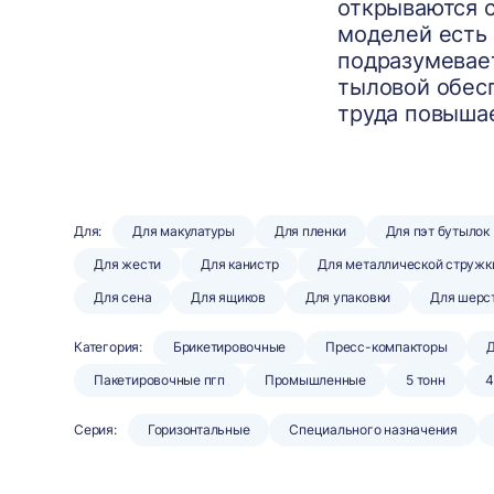
открываются с
моделей есть 
подразумевает
тыловой обесп
труда повышае
Для:
Для макулатуры
Для пленки
Для пэт бутылок
Для жести
Для канистр
Для металлической стружк
Для сена
Для ящиков
Для упаковки
Для шерс
Категория:
Брикетировочные
Пресс-компакторы
Д
Пакетировочные пгп
Промышленные
5 тонн
4
Серия:
Горизонтальные
Специального назначения