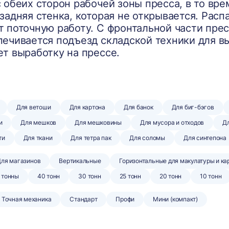
 обеих сторон рабочей зоны пресса, в то вре
задняя стенка, которая не открывается. Рас
 поточную работу. С фронтальной части прес
ечивается подъезд складской техники для вы
т выработку на прессе.
Для ветоши
Для картона
Для банок
Для биг-бэгов
и
Для мешков
Для мешковины
Для мусора и отходов
Дл
ти
Для ткани
Для тетра пак
Для соломы
Для синтепона
ля магазинов
Вертикальные
Горизонтальные для макулатуры и ка
 тонны
40 тонн
30 тонн
25 тонн
20 тонн
10 тонн
Точная механика
Стандарт
Профи
Мини (компакт)