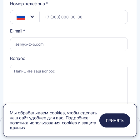
Номер телефона *
E-mail *
Вопрос
Мы обрабатываем cookies, чтобы сделать
наш сайт удобнее для вас. Подробнее:
ПРИМЕНИТЬ
ЗАКРЫТЬ
ЗАКРЫТЬ
ЗАКРЫТЬ
ПРИНЯТЬ
политика использования
cookies
и
защита
Даю
Даю
согласие на обработку своих персональных данных
, ознакомлен и
данных.
согласен с условиями
Политики конфиденциальности
, ознакомлен с
согласие
Политикой в отношении
обработки персональных данных
.
Меню
Сравнение
Избранное
Корзина
Поиск
на
обработку