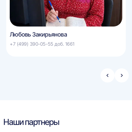
Любовь Закирьянова
+7 (499) 390-05-55 доб. 1661
Стрелка
Стре
влево
впра
Наши партнеры