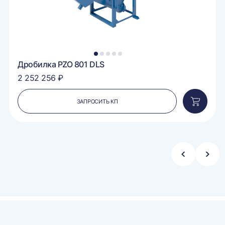
1
2
3
4
5
Дробилка PZO 801 DLS
2 252 256 ₽
ЗАПРОСИТЬ КП
вить
Добавит
в
ину
корзину
Стрелка
Стре
влево
впра