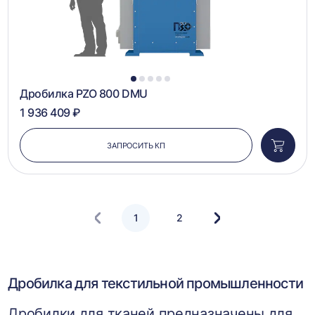
1
2
3
4
5
Дробилка PZO 800 DMU
1 936 409 ₽
ЗАПРОСИТЬ КП
Добави
в
корзин
1
2
Следующая
страница
Дробилка для текстильной промышленности
Дробилки для тканей предназначены для