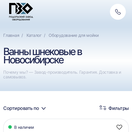
Обратн
Фильтры
связь
По назначению
Сбросить
Главная
Каталог
Оборудование для мойки
Мойки для полимеров
Ванны шнековые в
Мойки для ПЭТ
Новосибирске
Мойки для плёнки
Почему мы? — Завод-производитель. Гарантия. Доставка и
самовывоз.
Сортировать по
Фильтры
Каталог
В наличии
товаров
Добав