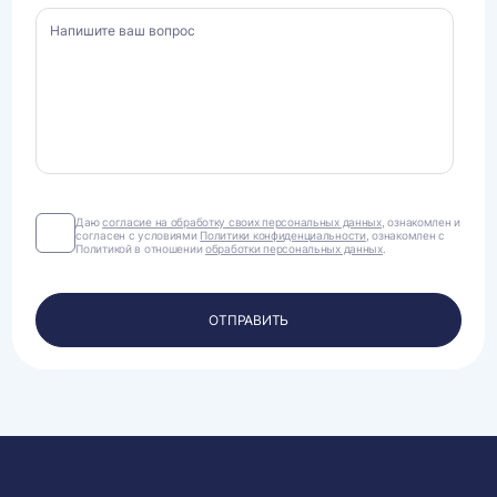
Даю
Даю
согласие на обработку своих персональных данных
, ознакомлен и
согласен с условиями
Политики конфиденциальности
, ознакомлен с
согласие
Политикой в отношении
обработки персональных данных
.
на
обработку
своих
персональных
ОТПРАВИТЬ
данных.