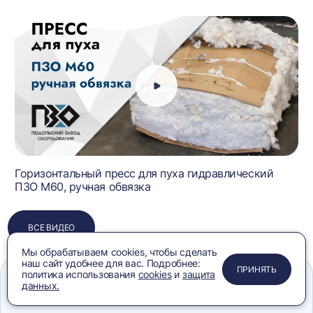
Горизонтальный пресс для пуха гидравлический
ПЗО М60, ручная обвязка
ВСЕ ВИДЕО
Мы обрабатываем cookies, чтобы сделать
наш сайт удобнее для вас. Подробнее:
ПРИМЕНИТЬ
ЗАКРЫТЬ
ЗАКРЫТЬ
ЗАКРЫТЬ
ПРИНЯТЬ
политика использования
cookies
и
защита
данных.
Меню
Сравнение
Избранное
Корзина
Поиск