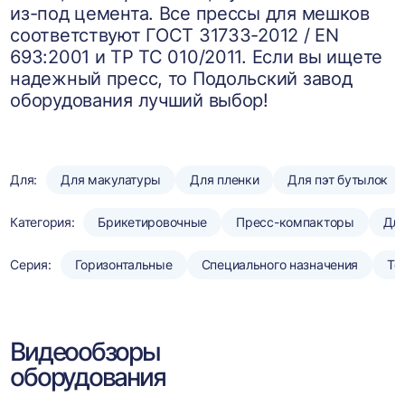
из-под цемента. Все прессы для мешков
соответствуют ГОСТ 31733-2012 / EN
693:2001 и ТР ТС 010/2011. Если вы ищете
надежный пресс, то Подольский завод
оборудования лучший выбор!
Для:
Для макулатуры
Для пленки
Для пэт бутылок
Категория:
Брикетировочные
Пресс-компакторы
Для
Серия:
Горизонтальные
Специального назначения
То
Видеообзоры
оборудования