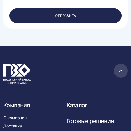
обработку
своих
персональных
ОТПРАВИТЬ
данных.
Пере
в
нача
Компания
Каталог
О компании
Готовые решения
Доставка