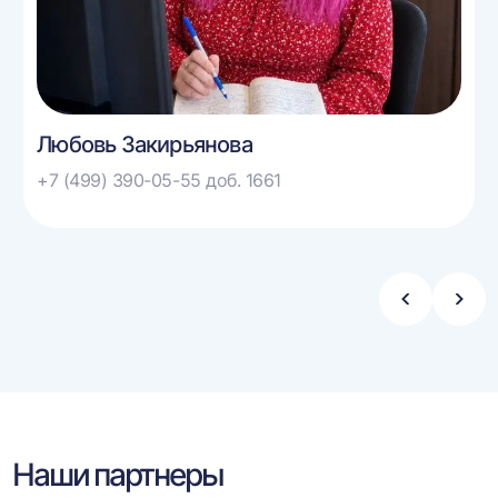
Любовь Закирьянова
+7 (499) 390-05-55 доб. 1661
Стрелка
Стре
влево
впра
Наши партнеры