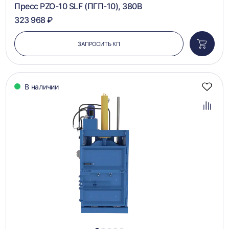
Пресс PZO-10 SLF (ПГП-10), 380В
323 968 ₽
ЗАПРОСИТЬ КП
Добави
в
корзин
В наличии
Добав
в
избра
Добав
в
сравн