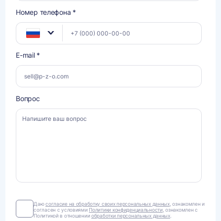
Номер телефона *
E-mail *
Вопрос
Даю
Даю
согласие на обработку своих персональных данных
, ознакомлен и
согласен с условиями
Политики конфиденциальности
, ознакомлен с
согласие
Политикой в отношении
обработки персональных данных
.
на