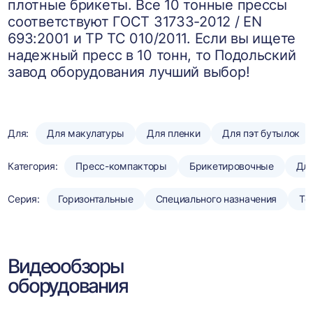
плотные брикеты. Все 10 тонные прессы
соответствуют ГОСТ 31733-2012 / EN
693:2001 и ТР ТС 010/2011. Если вы ищете
надежный пресс в 10 тонн, то Подольский
завод оборудования лучший выбор!
Для:
Для макулатуры
Для пленки
Для пэт бутылок
Категория:
Пресс-компакторы
Брикетировочные
Для
Серия:
Горизонтальные
Специального назначения
То
Видеообзоры
оборудования