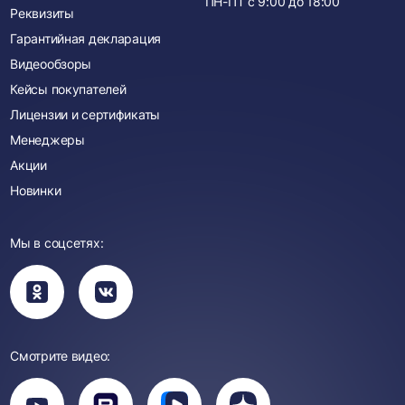
ПН-ПТ с
9:00
до
18:00
Реквизиты
Гарантийная декларация
Видеообзоры
Кейсы покупателей
Лицензии и сертификаты
Менеджеры
Акции
Новинки
Мы в соцсетях:
Вы
Вы
перейдете
перейдете
в
в
группу
группу
Одноклассники
ВКонтакте
Смотрите видео:
Вы
перейдете