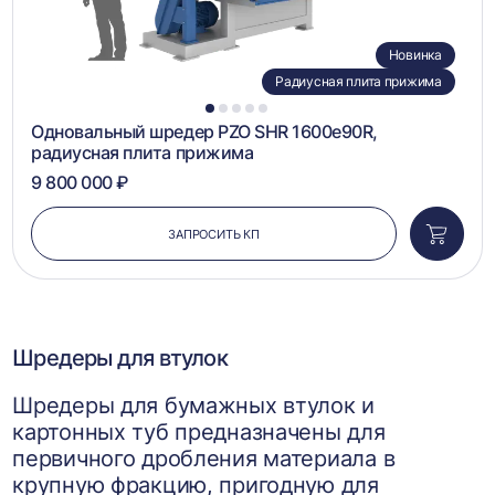
Новинка
Радиусная плита прижима
1
2
3
4
5
Одновальный шредер PZO SHR 1600e90R,
радиусная плита прижима
9 800 000 ₽
ЗАПРОСИТЬ КП
Добави
в
корзин
Шредеры для втулок
Шредеры для бумажных втулок и
картонных туб предназначены для
первичного дробления материала в
крупную фракцию, пригодную для