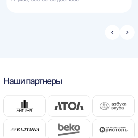
Стрелка
Стре
влево
впра
Наши партнеры