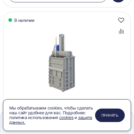
в
корзин
В наличии
Добав
в
избра
Добав
в
сравн
1
2
3
4
5
Мы обрабатываем cookies, чтобы сделать
Пресс ТМ-12ТС
наш сайт удобнее для вас. Подробнее:
ПРИМЕНИТЬ
ЗАКРЫТЬ
ЗАКРЫТЬ
ЗАКРЫТЬ
ПРИНЯТЬ
политика использования
cookies
и
защита
579 821 ₽
данных.
Меню
Сравнение
Избранное
Корзина
Поиск
ЗАПРОСИТЬ КП