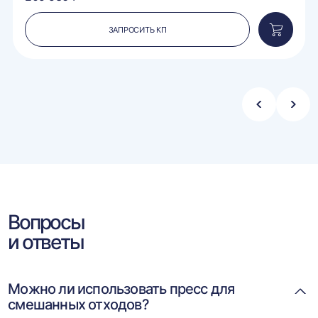
ЗАПРОСИТЬ КП
вить
Добавит
в
ину
корзину
Стрелка
Стре
влево
впра
Вопросы
и ответы
Можно ли использовать пресс для
смешанных отходов?