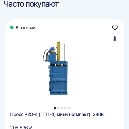
Часто покупают
В наличии
авить
Добави
в
ранное
избран
авить
Добави
в
внение
сравне
1
2
3
4
5
Пресс PZO-4 (ПГП-4) мини (компакт), 380В
205 536 ₽