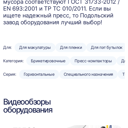
мусора соответствуют ГОСТ 31733-2012 /
EN 693:2001 и ТР ТС 010/2011. Если вы
ищете надежный пресс, то Подольский
завод оборудования лучший выбор!
Для:
Для макулатуры
Для пленки
Для пэт бутылок
Категория:
Брикетировочные
Пресс-компакторы
Для
Серия:
Горизонтальные
Специального назначения
То
Видеообзоры
оборудования