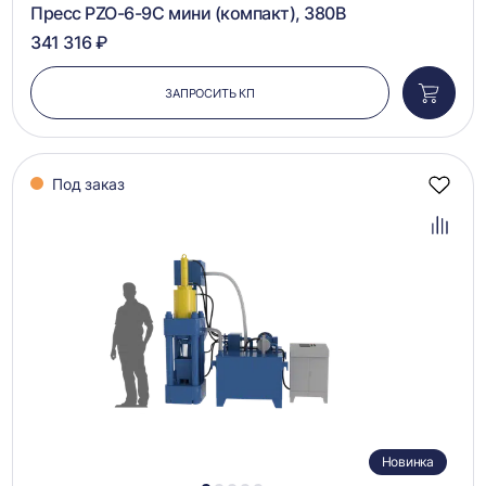
Пресс PZO-6-9С мини (компакт), 380В
341 316 ₽
ЗАПРОСИТЬ КП
Добави
в
корзин
Под заказ
Добав
в
избра
Добав
в
сравн
Новинка