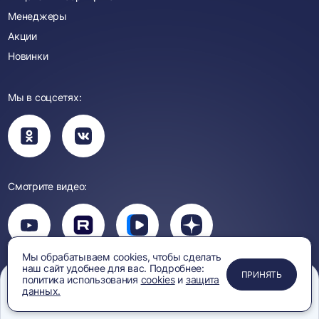
Менеджеры
Акции
Новинки
Мы в соцсетях:
Вы
Вы
перейдете
перейдете
в
в
группу
группу
Одноклассники
ВКонтакте
Смотрите видео:
Вы
перейдете
Вы
Вы
Вы
на
перейдете
перейдете
перейдете
канал
на
на
на
YouTube
Мы обрабатываем cookies, чтобы сделать
канал
канал
канал
наш сайт удобнее для вас. Подробнее:
ПРИМЕНИТЬ
ЗАКРЫТЬ
ЗАКРЫТЬ
ЗАКРЫТЬ
Rutube
Вк
Дзен
ПРИНЯТЬ
Политика
Защита персональных
политика использования
cookies
и
защита
Видео
конфиденциальности
данных
данных.
Меню
Сравнение
Избранное
Корзина
Поиск
Правила обработки
Согласие на обработку