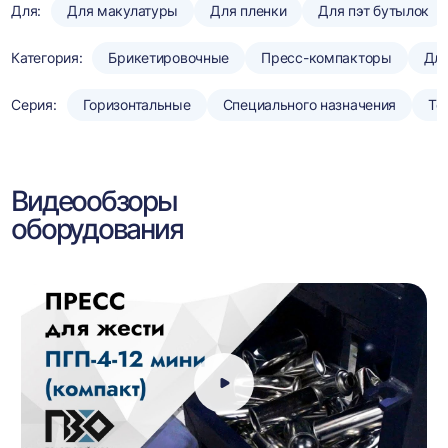
Для:
Для макулатуры
Для пленки
Для пэт бутылок
Категория:
Брикетировочные
Пресс-компакторы
Для
Серия:
Горизонтальные
Специального назначения
То
Видеообзоры
оборудования