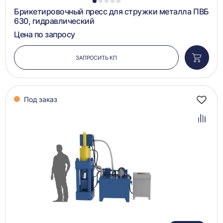
1
2
3
4
5
Брикетировочный пресс для стружки металла ПВБ
630, гидравлический
Цена по запросу
ЗАПРОСИТЬ КП
Добави
в
корзин
Под заказ
Добав
в
избра
Добав
в
сравн