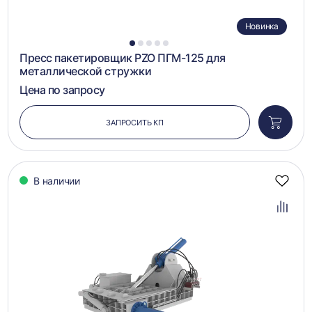
Новинка
1
2
3
4
5
Пресс пакетировщик PZO ПГМ-125 для
металлической стружки
Цена по запросу
ЗАПРОСИТЬ КП
Добави
в
корзин
В наличии
Добав
в
избра
Добав
в
сравн