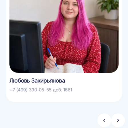
Любовь Закирьянова
+7 (499) 390-05-55 доб. 1661
Стрелка
Стре
влево
впра