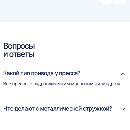
влево
впра
Вопросы
и ответы
Какой тип привода у пресса?
Все прессы с гидравлическим масляным цилиндром.
Что делают с металлической стружкой?