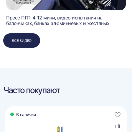
Пресс ПГП-4-12 мини, видео испытания на
балончиках, банках алюминиевых и жестяных
ВСЕ ВИДЕО
Часто покупают
В наличии
авить
Добави
в
ранное
избран
авить
Добави