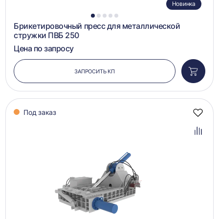
Новинка
1
2
3
4
5
Брикетировочный пресс для металлической
стружки ПВБ 250
Цена по запросу
ЗАПРОСИТЬ КП
Добави
в
корзин
Под заказ
Добав
в
избра
Добав
в
сравн