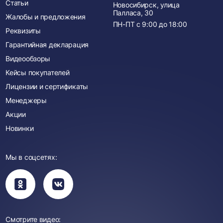
Статьи
Новосибирск, улица
Палласа, 30
Жалобы и предложения
ПН-ПТ с
9:00
до
18:00
Реквизиты
Гарантийная декларация
Видеообзоры
Кейсы покупателей
Лицензии и сертификаты
Менеджеры
Акции
Новинки
Мы в соцсетях:
Вы
Вы
перейдете
перейдете
в
в
группу
группу
Одноклассники
ВКонтакте
Смотрите видео: