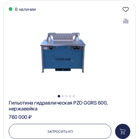
В наличии
Добав
в
избра
Добав
в
сравн
1
2
3
4
5
Гильотина гидравлическая PZO GGRS 600,
нержавейка
760 000 ₽
ЗАПРОСИТЬ КП
Добави
в