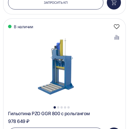
ЗАПРОСИТЬ КП
Добави
в
корзин
В наличии
Добав
в
избра
Добав
в
сравн
1
2
3
4
5
Гильотина PZO GGR 800 с рольгангом
978 649 ₽