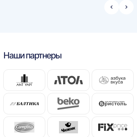
Стрелка
Стре
влево
впра
Наши партнеры