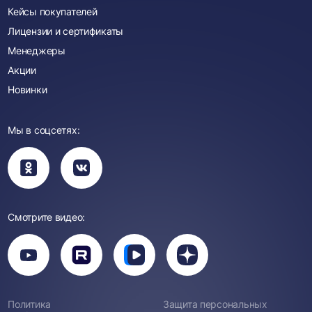
Кейсы покупателей
Лицензии и сертификаты
Менеджеры
Акции
Новинки
Мы в соцсетях:
Вы
Вы
перейдете
перейдете
в
в
группу
группу
Одноклассники
ВКонтакте
Смотрите видео:
Вы
перейдете
Вы
Вы
Вы
на
перейдете
перейдете
перейдете
канал
на
на
на
YouTube
канал
канал
канал
Rutube
Вк
Дзен
Политика
Защита персональных