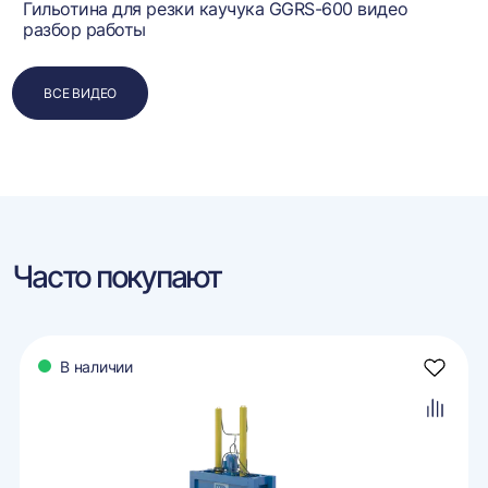
Гильотина для резки каучука GGRS-600 видео
разбор работы
ВСЕ ВИДЕО
Часто покупают
В наличии
авить
Добави
в
ранное
избран
авить
Добави
в
внение
сравне