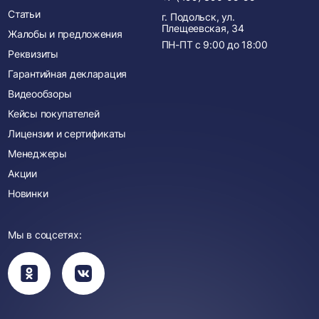
Статьи
г. Подольск, ул.
Плещеевская, 34
Жалобы и предложения
ПН-ПТ с
9:00
до
18:00
Реквизиты
Гарантийная декларация
Видеообзоры
Кейсы покупателей
Лицензии и сертификаты
Менеджеры
Акции
Новинки
Мы в соцсетях:
Вы
Вы
перейдете
перейдете
в
в
группу
группу
Одноклассники
ВКонтакте