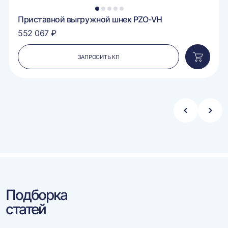
1
2
3
4
5
Приставной выгружной шнек PZO-VH
552 067 ₽
ЗАПРОСИТЬ КП
вить
Добавит
в
ину
корзину
Стрелка
Стре
влево
впра
Подборка
статей