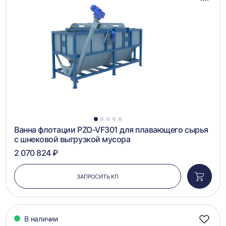
Добав
в
сравн
1
2
3
4
5
Ванна флотации PZO-VF301 для плавающего сырья
с шнековой выгрузкой мусора
2 070 824 ₽
ЗАПРОСИТЬ КП
Добави
в
корзин
В наличии
Добав