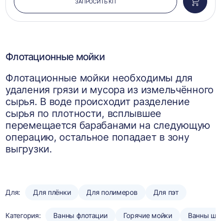
ЗАПРОСИТЬ КП
Добави
в
корзин
Флотационные мойки
Флотационные мойки необходимы для
удаления грязи и мусора из измельчённого
сырья. В воде происходит разделение
сырья по плотности, всплывшее
перемещается барабанами на следующую
операцию, остальное попадает в зону
выгрузки.
Для:
Для плёнки
Для полимеров
Для пэт
Категория:
Ванны флотации
Горячие мойки
Ванны шн