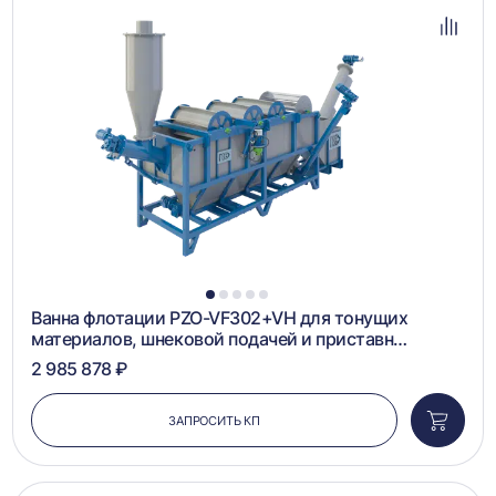
в
избра
Добав
в
сравн
1
2
3
4
5
Ванна флотации PZO-VF302+VH для тонущих
материалов, шнековой подачей и приставн…
2 985 878 ₽
ЗАПРОСИТЬ КП
Добави
в
корзин