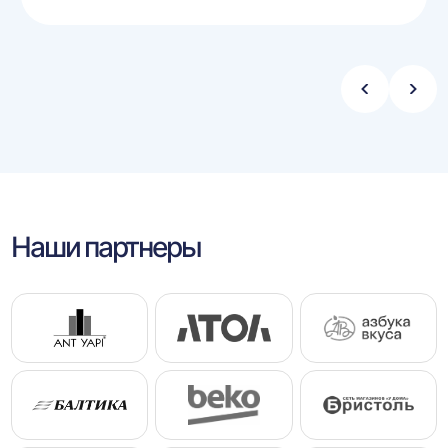
Стрелка
Стре
влево
впра
Наши партнеры