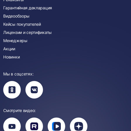
Гарантийная декларация
Видеообзоры
Кейсы покупателей
Лицензии и сертификаты
Менеджеры
Акции
Новинки
Мы в соцсетях:
Вы
Вы
перейдете
перейдете
в
в
группу
группу
Одноклассники
ВКонтакте
Смотрите видео:
Вы
перейдете
Вы
Вы
Вы
на