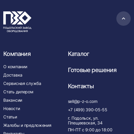
Пере
в
нача
Компания
Каталог
О компании
Готовые решения
Доставка
Сервисная служба
Контакты
Стать дилером
Вакансии
sell@p-z-o.com
Новости
+7 (499) 390-05-55
Статьи
г. Подольск, ул.
Плещеевская, 34
Жалобы и предложения
ПН-ПТ с
9:00
до
18:00
Реквизиты