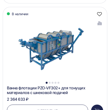
корзин
В наличии
Добав
в
избра
Добав
в
сравн
1
2
3
4
5
Ванна флотации PZO-VF302+ для тонущих
материалов с шнековой подачей
2 364 633 ₽