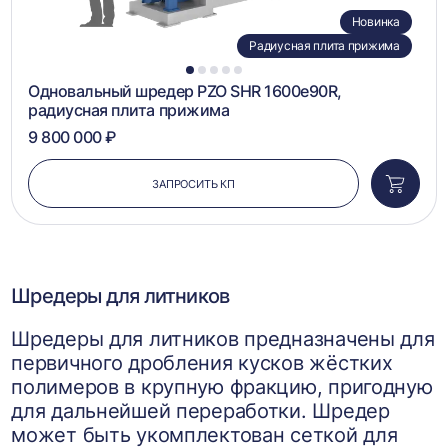
Новинка
Радиусная плита прижима
1
2
3
4
5
Одновальный шредер PZO SHR 1600e90R,
радиусная плита прижима
9 800 000 ₽
ЗАПРОСИТЬ КП
Добави
в
корзин
Шредеры для литников
Шредеры для литников предназначены для
первичного дробления кусков жёстких
полимеров в крупную фракцию, пригодную
для дальнейшей переработки. Шредер
может быть укомплектован сеткой для