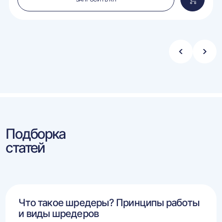
вить
Добавит
в
ину
корзину
Стрелка
Стре
влево
впра
Подборка
статей
Что такое шредеры? Принципы работы
и виды шредеров