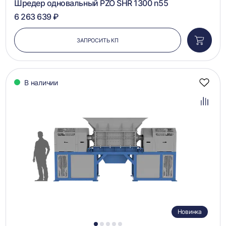
Шредер одновальный PZO SHR 1300 n55
6 263 639 ₽
ЗАПРОСИТЬ КП
Добави
в
корзин
В наличии
Добав
в
избра
Добав
в
сравн
Новинка