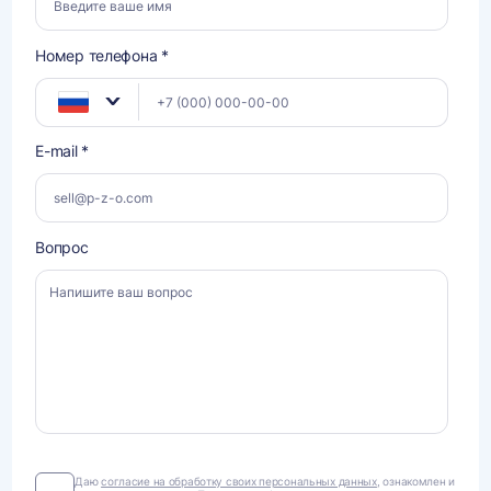
Номер телефона *
E-mail *
Вопрос
Даю
Даю
согласие на обработку своих персональных данных
, ознакомлен и