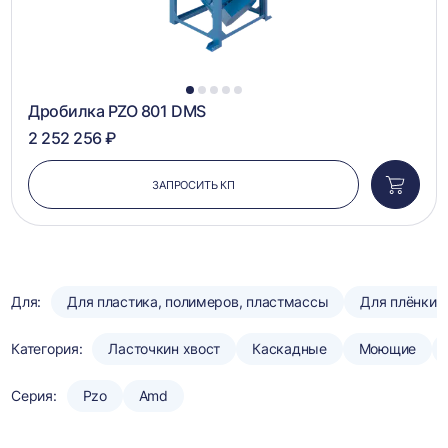
1
2
3
4
5
Дробилка PZO 801 DMS
2 252 256 ₽
ЗАПРОСИТЬ КП
Добави
в
корзин
Для:
Для пластика, полимеров, пластмассы
Для плёнки
Категория:
Ласточкин хвост
Каскадные
Моющие
Серия:
Pzo
Amd