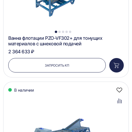
1
2
3
4
5
Ванна флотации PZO-VF302+ для тонущих
материалов с шнековой подачей
2 364 633 ₽
ЗАПРОСИТЬ КП
Добави
в
корзин
В наличии
Добав
в
избра
Добав
в
сравн