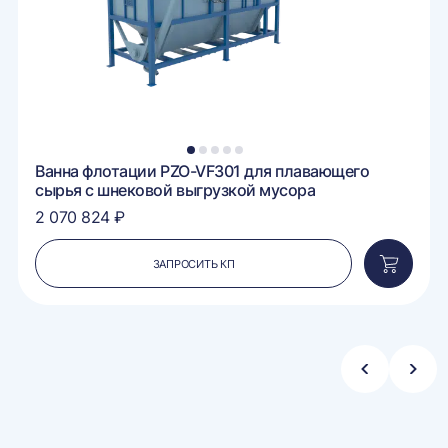
1
2
3
4
5
Ванна флотации PZO-VF301 для плавающего
сырья с шнековой выгрузкой мусора
2 070 824 ₽
ЗАПРОСИТЬ КП
вить
Добавит
в
ину
корзину
Стрелка
Стре
влево
впра