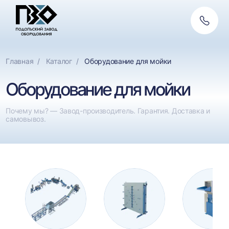
Обратн
Фильтры
связь
По назначению
Сбросить
Главная
Каталог
Оборудование для мойки
Мойки для полимеров
Оборудование для мойки
Мойки для ПЭТ
Почему мы? — Завод-производитель. Гарантия. Доставка и
Мойки для плёнки
самовывоз.