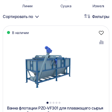
Линии
Сушка
Измельчит
Сортировать по
Фильтры
Каталог
В наличии
товаров
Добав
в
избра
Добав
в
сравн
1
2
3
4
5
Ванна флотации PZO-VF301 для плавающего сырья