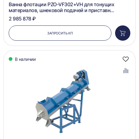
Ванна флотации PZO-VF302+VH для тонущих
материалов, шнековой подачей и приставн…
2 985 878 ₽
ЗАПРОСИТЬ КП
Добави
в
корзин
В наличии
Добав
в
избра
Добав
в
сравн