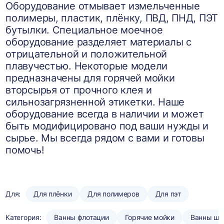
Оборудование отмывает измельченные
полимеры, пластик, плёнку, ПВД, ПНД, ПЭТ
бутылки. Специальное моечное
оборудование разделяет материалы с
отрицательной и положительной
плавучестью. Некоторые модели
предназначены для горячей мойки
вторсырья от прочного клея и
сильнозагрязненной этикетки. Наше
оборудование всегда в наличии и может
быть модифицировано под ваши нужды и
сырье. Мы всегда рядом с вами и готовы
помочь!
Для:
Для плёнки
Для полимеров
Для пэт
Категория:
Ванны флотации
Горячие мойки
Ванны шн