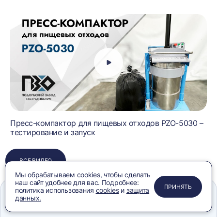
Пресс-компактор для пищевых отходов PZO-5030 –
тестирование и запуск
ВСЕ ВИДЕО
Мы обрабатываем cookies, чтобы сделать
наш сайт удобнее для вас. Подробнее:
ПРИМЕНИТЬ
ЗАКРЫТЬ
ЗАКРЫТЬ
ЗАКРЫТЬ
ПРИНЯТЬ
политика использования
cookies
и
защита
данных.
Меню
Сравнение
Избранное
Корзина
Поиск