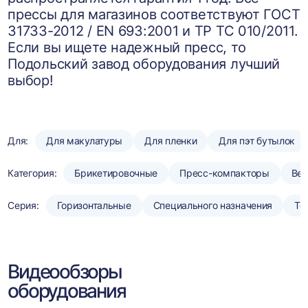
прессы для магазинов соответствуют ГОСТ
31733-2012 / EN 693:2001 и ТР ТС 010/2011.
Если вы ищете надежный пресс, то
Подольский завод оборудования лучший
выбор!
Для:
Для макулатуры
Для пленки
Для пэт бутылок
Категория:
Брикетировочные
Пресс-компакторы
Вер
Серия:
Горизонтальные
Специального назначения
То
Видеообзоры
оборудования