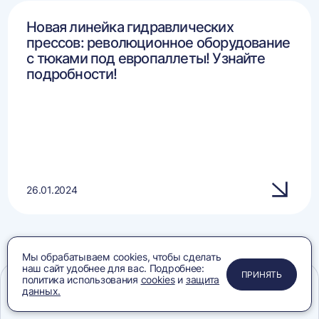
Новая линейка гидравлических
прессов: революционное оборудование
с тюками под европаллеты! Узнайте
подробности!
26.01.2024
Мы обрабатываем cookies, чтобы сделать
наш сайт удобнее для вас. Подробнее:
ВСЕ СТАТЬИ
ПРИМЕНИТЬ
ЗАКРЫТЬ
ЗАКРЫТЬ
ЗАКРЫТЬ
ПРИНЯТЬ
политика использования
cookies
и
защита
данных.
Меню
Сравнение
Избранное
Корзина
Поиск