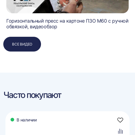
Горизонтальный пресс на картоне ПЗО М60 с ручной
обвязкой, видеообзор
ВСЕ ВИДЕО
Часто покупают
В наличии
авить
Добави
в
ранное
избран
авить
Добави