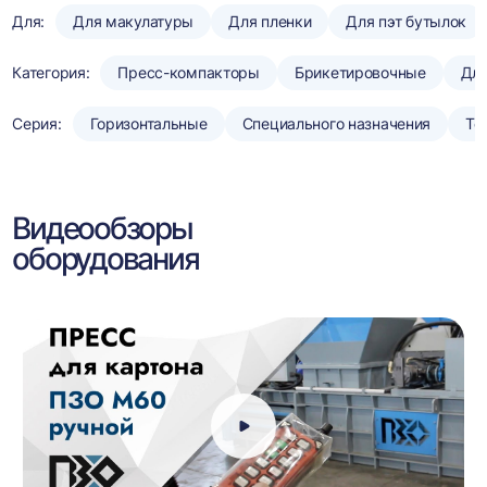
Для:
Для макулатуры
Для пленки
Для пэт бутылок
Категория:
Пресс-компакторы
Брикетировочные
Для
Серия:
Горизонтальные
Специального назначения
То
Видеообзоры
оборудования