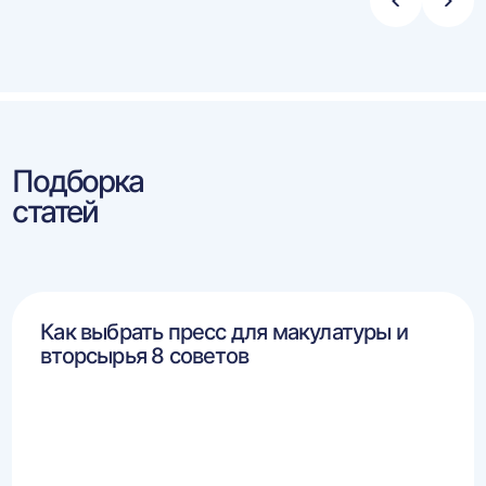
Стрелка
Стре
влево
впра
Подборка
статей
Как выбрать пресс для макулатуры и
вторсырья 8 советов