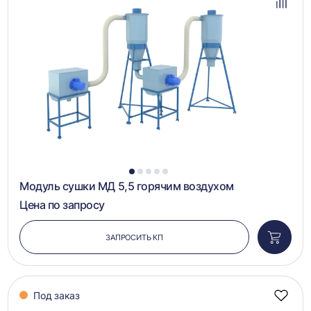
избра
Добав
в
сравн
1
2
3
4
5
Модуль сушки МД 5,5 горячим воздухом
Цена по запросу
ЗАПРОСИТЬ КП
Добави
в
корзин
Под заказ
Добав