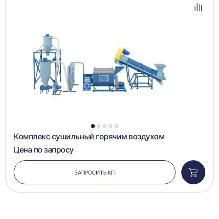
в
избра
Добав
в
сравн
1
2
3
4
5
Комплекс сушильный горячим воздухом
Цена по запросу
ЗАПРОСИТЬ КП
Добави
в
корзин