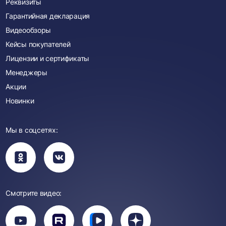
Реквизиты
Гарантийная декларация
Видеообзоры
Кейсы покупателей
Лицензии и сертификаты
Менеджеры
Акции
Новинки
Мы в соцсетях:
Вы
Вы
перейдете
перейдете
в
в
группу
группу
Одноклассники
ВКонтакте
Смотрите видео:
Вы
перейдете
Вы
Вы
Вы
на