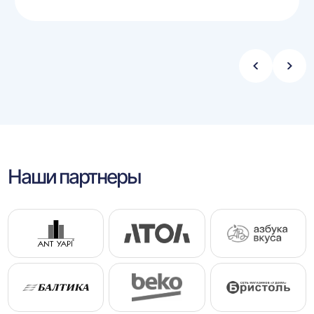
Стрелка
Стре
влево
впра
Наши партнеры