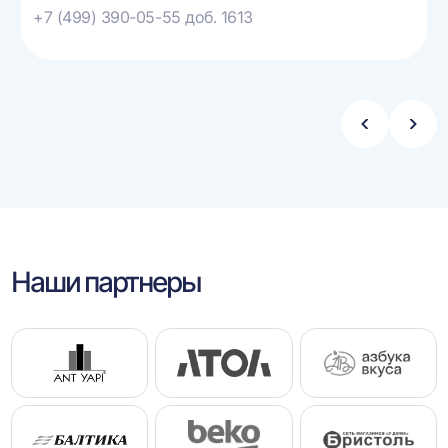
+7 (499) 390-05-55 доб. 1613
Стрелка
Стре
влево
впра
Наши партнеры