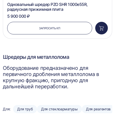
1
2
3
4
5
Одновальный шредер PZO SHR 1000e55R,
радиусная прижимная плита
5 900 000 ₽
ЗАПРОСИТЬ КП
Добави
в
корзин
Шредеры для металлолома
Оборудование предназначено для
первичного дробления металлолома в
крупную фракцию, пригодную для
дальнейшей переработки.
Для:
Для труб
Для стеклоарматуры
Для реагентов