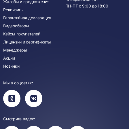
Жалобы и предложения
ПН-ПТ с
9:00
до
18:00
Реквизиты
Гарантийная декларация
Видеообзоры
Кейсы покупателей
Лицензии и сертификаты
Менеджеры
Акции
Новинки
Мы в соцсетях:
Вы
Вы
перейдете
перейдете
в
в
группу
группу
Одноклассники
ВКонтакте
Смотрите видео:
Вы